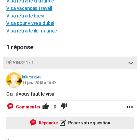
Visa retraite thailande
City break
Voyage de noces
Climat
Destinations
Voyage nature
Forum
+
PHOTO
Visa vacances travail
Visa retraite bresil
GUIDES D'ACHAT
Visa pour vivre a dubai
Visa retraite ile maurice
BONS PLANS
CARTE DE VOEUX
1 réponse
Carte Bonne année
Carte Pâques
Carte de Noël
Carte Saint-Valentin
Carte d'anniversaire
DICTIONNAIRE
RÉPONSE 1 / 1
Biographies
Expressions
Dictionnaire
Citations
Proverbes
PROGRAMME TV
luliluta1243
11 janv. 2018 à 16:49
COPAINS D'AVANT
Oui, il vous faut le visa
Se connecter
Collèges
Universités
Service militaire
S'inscrire
Lycées
Primaires
Entreprises
Avis de recherche
AVIS DE DÉCÈS
0
Commenter
FORUM
Lifestyle
Sport
Television
Cinema
Bricolage
Culture
Auto
Voyage
Répondre
Posez votre question