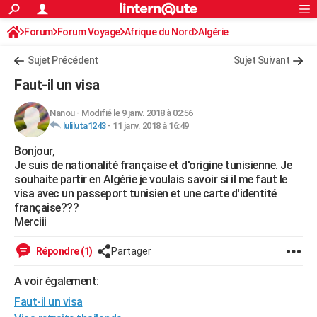
ACTUALITÉS
Forum
Forum Voyage
Afrique du Nord
Connexion
S'inscrire
Algérie
Rechercher
Société
Education
Villes
Politique
Faits Divers
Monde
+
SPORT
Sujet Précédent
Sujet Suivant
Football
Cyclisme
Forum
Coupe du monde 2026
Tennis
Rugby
CULTURE
Faut-il un visa
TNT
Cinéma
Musique
Programme TV
Streaming
Sorties cinéma
+
FINANCE
Nanou
-
Modifié le 9 janv. 2018 à 02:56
luliluta1243
-
11 janv. 2018 à 16:49
Impôts
Immobilier
Banque
Crédit
Retraite
Epargne
Risques naturels par ville
Assurance
AUTO
Bonjour,
Réserver un essai
Berlines
Forum auto
Essais
Citadines
SUV
+
HIGH-TECH
Je suis de nationalité française et d'origine tunisienne. Je
souhaite partir en Algérie je voulais savoir si il me faut le
Meilleur smartphone
Ordinateurs
Guide high-tech
Mobiles
Internet
Jeux vidéo
+
BRICOLAGE
visa avec un passeport tunisien et une carte d'identité
française???
Aménagement intérieur
Cuisine
Jardinage
+
Forum
Extérieur
Salle de bains
Rangement
WEEK-END
Merciii
Escapades
Expositions
Week-end nature
Guides de France
Patrimoine
Musées
+
LIFESTYLE
Répondre (1)
Partager
Bien-être
Mode
+
Art de vivre
Loisirs
Modes de vie
SANTE
A voir également:
Faut-il un visa
Guide de la santé
Médicaments
+
Alimentation
Maladies
Sommeil
VOYAGE