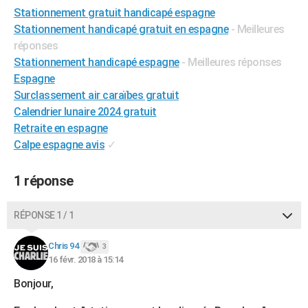
Stationnement gratuit handicapé espagne
City break
Voyage de noces
Climat
Destinations
Voyage nature
Forum
+
PHOTO
Stationnement handicapé gratuit en espagne
- Meilleures
GUIDES D'ACHAT
réponses
Stationnement handicapé espagne
- Meilleures réponses
BONS PLANS
Espagne
Surclassement air caraïbes gratuit
CARTE DE VOEUX
Calendrier lunaire 2024 gratuit
Carte Bonne année
Carte Pâques
Carte de Noël
Carte Saint-Valentin
Carte d'anniversaire
Retraite en espagne
DICTIONNAIRE
Calpe espagne avis
✓
Biographies
Expressions
Dictionnaire
Citations
Proverbes
PROGRAMME TV
1 réponse
COPAINS D'AVANT
Se connecter
Collèges
Universités
Service militaire
S'inscrire
Lycées
Primaires
Entreprises
Avis de recherche
AVIS DE DÉCÈS
RÉPONSE 1 / 1
FORUM
Chris 94
3
16 févr. 2018 à 15:14
Lifestyle
Sport
Television
Cinema
Bricolage
Culture
Auto
Voyage
Bonjour,