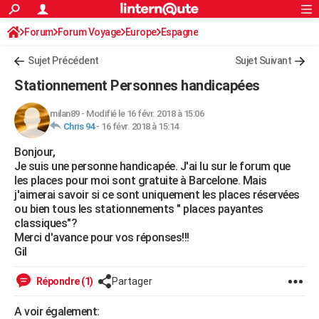
ACTUALITÉS
Forum
Forum Voyage
Europe
Connexion
S'inscrire
Espagne
Rechercher
Société
Education
Villes
Politique
Faits Divers
Monde
+
SPORT
Sujet Précédent
Sujet Suivant
Football
Cyclisme
Forum
Coupe du monde 2026
Tennis
Rugby
CULTURE
Stationnement Personnes handicapées
TNT
Cinéma
Musique
Programme TV
Streaming
Sorties cinéma
+
FINANCE
milan89
-
Modifié le 16 févr. 2018 à 15:06
Chris 94
-
16 févr. 2018 à 15:14
Impôts
Immobilier
Banque
Crédit
Retraite
Epargne
Risques naturels par ville
Assurance
AUTO
Bonjour,
Réserver un essai
Berlines
Forum auto
Essais
Citadines
SUV
+
HIGH-TECH
Je suis une personne handicapée. J'ai lu sur le forum que
les places pour moi sont gratuite à Barcelone. Mais
Meilleur smartphone
Ordinateurs
Guide high-tech
Mobiles
Internet
Jeux vidéo
+
BRICOLAGE
j'aimerai savoir si ce sont uniquement les places réservées
ou bien tous les stationnements " places payantes
Aménagement intérieur
Cuisine
Jardinage
+
Forum
Extérieur
Salle de bains
Rangement
WEEK-END
classiques"?
Merci d'avance pour vos réponses!!!
Escapades
Expositions
Week-end nature
Guides de France
Patrimoine
Musées
+
LIFESTYLE
Gil
Bien-être
Mode
+
Art de vivre
Loisirs
Modes de vie
SANTE
Répondre (1)
Partager
Guide de la santé
Médicaments
+
Alimentation
Maladies
Sommeil
VOYAGE
A voir également: