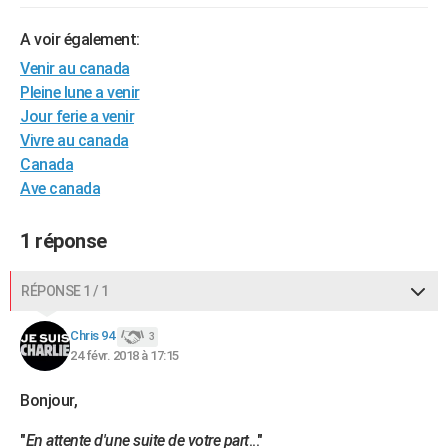
City break
Voyage de noces
Climat
Destinations
Voyage nature
Forum
+
PHOTO
A voir également:
GUIDES D'ACHAT
Venir au canada
Pleine lune a venir
BONS PLANS
Jour ferie a venir
Vivre au canada
CARTE DE VOEUX
Canada
Carte Bonne année
Carte Pâques
Carte de Noël
Carte Saint-Valentin
Carte d'anniversaire
DICTIONNAIRE
Ave canada
Biographies
Expressions
Dictionnaire
Citations
Proverbes
PROGRAMME TV
1 réponse
COPAINS D'AVANT
RÉPONSE 1 / 1
Se connecter
Collèges
Universités
Service militaire
S'inscrire
Lycées
Primaires
Entreprises
Avis de recherche
AVIS DE DÉCÈS
Chris 94
3
FORUM
24 févr. 2018 à 17:15
Lifestyle
Sport
Television
Cinema
Bricolage
Culture
Auto
Voyage
Bonjour,
"
En attente d'une suite de votre part
..."