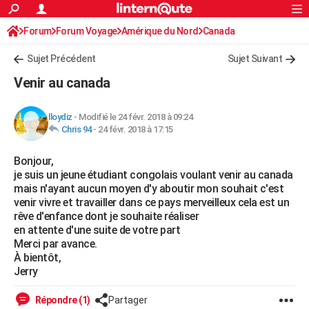
ACTUALITÉS
Forum
Forum Voyage
Amérique du Nord
Connexion
S'inscrire
Canada
Rechercher
Société
Education
Villes
Politique
Faits Divers
Monde
+
SPORT
Sujet Précédent
Sujet Suivant
Football
Cyclisme
Forum
Coupe du monde 2026
Tennis
Rugby
CULTURE
Venir au canada
TNT
Cinéma
Musique
Programme TV
Streaming
Sorties cinéma
+
FINANCE
lloydiz
-
Modifié le 24 févr. 2018 à 09:24
Impôts
Immobilier
Banque
Crédit
Retraite
Epargne
Risques naturels par ville
Assurance
AUTO
Chris 94
-
24 févr. 2018 à 17:15
Réserver un essai
Berlines
Forum auto
Essais
Citadines
SUV
+
HIGH-TECH
Bonjour,
je suis un jeune étudiant congolais voulant venir au canada
Meilleur smartphone
Ordinateurs
Guide high-tech
Mobiles
Internet
Jeux vidéo
+
BRICOLAGE
mais n'ayant aucun moyen d'y aboutir mon souhait c'est
venir vivre et travailler dans ce pays merveilleux cela est un
Aménagement intérieur
Cuisine
Jardinage
+
Forum
Extérieur
Salle de bains
Rangement
WEEK-END
rêve d'enfance dont je souhaite réaliser
en attente d'une suite de votre part
Escapades
Expositions
Week-end nature
Guides de France
Patrimoine
Musées
+
LIFESTYLE
Merci par avance.
À bientôt,
Bien-être
Mode
+
Art de vivre
Loisirs
Modes de vie
SANTE
Jerry
Guide de la santé
Médicaments
+
Alimentation
Maladies
Sommeil
VOYAGE
Répondre (1)
Partager