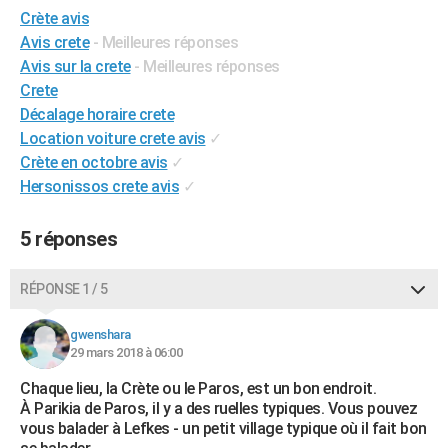
Crète avis
City break
Voyage de noces
Climat
Destinations
Voyage nature
Forum
+
PHOTO
Avis crete
- Meilleures réponses
GUIDES D'ACHAT
Avis sur la crete
- Meilleures réponses
Crete
BONS PLANS
Décalage horaire crete
Location voiture crete avis
✓
CARTE DE VOEUX
Crète en octobre avis
✓
Carte Bonne année
Carte Pâques
Carte de Noël
Carte Saint-Valentin
Carte d'anniversaire
Hersonissos crete avis
✓
DICTIONNAIRE
Biographies
Expressions
Dictionnaire
Citations
Proverbes
PROGRAMME TV
5 réponses
COPAINS D'AVANT
RÉPONSE 1 / 5
Se connecter
Collèges
Universités
Service militaire
S'inscrire
Lycées
Primaires
Entreprises
Avis de recherche
AVIS DE DÉCÈS
gwenshara
FORUM
29 mars 2018 à 06:00
Lifestyle
Sport
Television
Cinema
Bricolage
Culture
Auto
Voyage
Chaque lieu, la Crète ou le Paros, est un bon endroit.
À Parikia de Paros, il y a des ruelles typiques. Vous pouvez
vous balader à Lefkes - un petit village typique où il fait bon