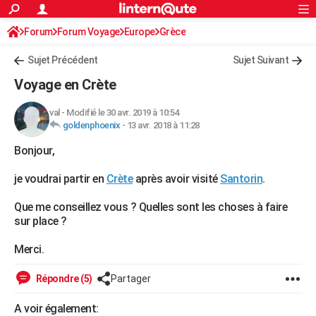
ACTUALITÉS
Forum
Forum Voyage
Europe
Connexion
S'inscrire
Grèce
Rechercher
Société
Education
Villes
Politique
Faits Divers
Monde
+
SPORT
Sujet Précédent
Sujet Suivant
Football
Cyclisme
Forum
Coupe du monde 2026
Tennis
Rugby
CULTURE
Voyage en Crète
TNT
Cinéma
Musique
Programme TV
Streaming
Sorties cinéma
+
FINANCE
val
-
Modifié le 30 avr. 2019 à 10:54
goldenphoenix
-
13 avr. 2018 à 11:28
Impôts
Immobilier
Banque
Crédit
Retraite
Epargne
Risques naturels par ville
Assurance
AUTO
Bonjour,
Réserver un essai
Berlines
Forum auto
Essais
Citadines
SUV
+
HIGH-TECH
je voudrai partir en
Crète
après avoir visité
Santorin
.
Meilleur smartphone
Ordinateurs
Guide high-tech
Mobiles
Internet
Jeux vidéo
+
BRICOLAGE
Que me conseillez vous ? Quelles sont les choses à faire
Aménagement intérieur
Cuisine
Jardinage
+
Forum
Extérieur
Salle de bains
Rangement
WEEK-END
sur place ?
Escapades
Expositions
Week-end nature
Guides de France
Patrimoine
Musées
+
LIFESTYLE
Merci.
Bien-être
Mode
+
Art de vivre
Loisirs
Modes de vie
SANTE
Répondre (5)
Partager
Guide de la santé
Médicaments
+
Alimentation
Maladies
Sommeil
VOYAGE
A voir également: