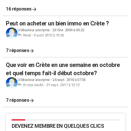
16 réponses
Peut on acheter un bien immo en Crète ?
Utilisateur anonyme
-
26 févr. 2009 à 00:22
René
-
9 août 2012 à 15:36
7 réponses
Que voir en Crète en une semaine en octobre
et quel temps fait-il début octobre?
Utilisateur anonyme
-
24 sept. 2010 à 07:55
R-rate.inedit
-
21 sept. 2017 à 12:12
7 réponses
DEVENEZ MEMBRE EN QUELQUES CLICS