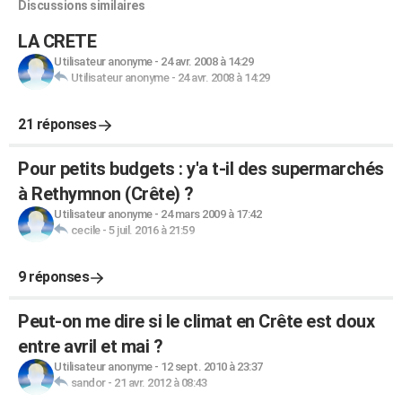
Discussions similaires
LA CRETE
Utilisateur anonyme
-
24 avr. 2008 à 14:29
Utilisateur anonyme
-
24 avr. 2008 à 14:29
21 réponses
Pour petits budgets : y'a t-il des supermarchés
à Rethymnon (Crête) ?
Utilisateur anonyme
-
24 mars 2009 à 17:42
cecile
-
5 juil. 2016 à 21:59
9 réponses
Peut-on me dire si le climat en Crête est doux
entre avril et mai ?
Utilisateur anonyme
-
12 sept. 2010 à 23:37
sandor
-
21 avr. 2012 à 08:43