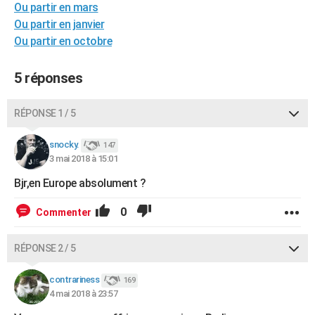
Ou partir en mars
City break
Voyage de noces
Climat
Destinations
Voyage nature
Forum
+
PHOTO
Ou partir en janvier
Ou partir en octobre
GUIDES D'ACHAT
BONS PLANS
5 réponses
CARTE DE VOEUX
RÉPONSE 1 / 5
Carte Bonne année
Carte Pâques
Carte de Noël
Carte Saint-Valentin
Carte d'anniversaire
DICTIONNAIRE
snocky.
147
Biographies
Expressions
Dictionnaire
Citations
Proverbes
3 mai 2018 à 15:01
PROGRAMME TV
Bjr,en Europe absolument ?
COPAINS D'AVANT
0
Commenter
Se connecter
Collèges
Universités
Service militaire
S'inscrire
Lycées
Primaires
Entreprises
Avis de recherche
AVIS DE DÉCÈS
FORUM
RÉPONSE 2 / 5
Lifestyle
Sport
Television
Cinema
Bricolage
Culture
Auto
Voyage
contrariness
169
4 mai 2018 à 23:57