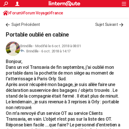
ACTUALITÉS
Forum
Forum Voyage
France
Connexion
S'inscrire
Rechercher
Société
Education
Villes
Politique
Faits Divers
Monde
+
SPORT
Sujet Précédent
Sujet Suivant
Football
Cyclisme
Forum
Coupe du monde 2026
Tennis
Rugby
CULTURE
Portable oublié en cabine
TNT
Cinéma
Musique
Programme TV
Streaming
Sorties cinéma
+
FINANCE
Brindille
-
Modifié le 6 oct. 2018 à 08:01
Brindille -
6 oct. 2018 à 14:17
Impôts
Immobilier
Banque
Crédit
Retraite
Epargne
Risques naturels par ville
Assurance
AUTO
Bonjour,
Réserver un essai
Berlines
Forum auto
Essais
Citadines
SUV
+
HIGH-TECH
Dans un vol Transavia de fin septembre, j'ai oublié mon
portable dans la pochette de mon siège au moment de
Meilleur smartphone
Ordinateurs
Guide high-tech
Mobiles
Internet
Jeux vidéo
+
BRICOLAGE
l'atterrissage à Paris Orly. Sud.
Après avoir récupéré mon bagage, je suis allée faire une
Aménagement intérieur
Cuisine
Jardinage
+
Forum
Extérieur
Salle de bains
Rangement
WEEK-END
déclaration auseervice des bagages / objets trouvés . Le
stand de la compagnie était fermé . Il était plus de minuit.
Escapades
Expositions
Week-end nature
Guides de France
Patrimoine
Musées
+
LIFESTYLE
Le lendemain , je suis revenue à 3 reprises à Orly : portable
non retrouvé.
Bien-être
Mode
+
Art de vivre
Loisirs
Modes de vie
SANTE
On m'a renvoyé d'un service OT au service Clients
Transavia, en vain. L'objet n'est pas sur la liste des OT.
Guide de la santé
Médicaments
+
Alimentation
Maladies
Sommeil
VOYAGE
Réponse bien facile ....que faire? Le personnel d'entretien a