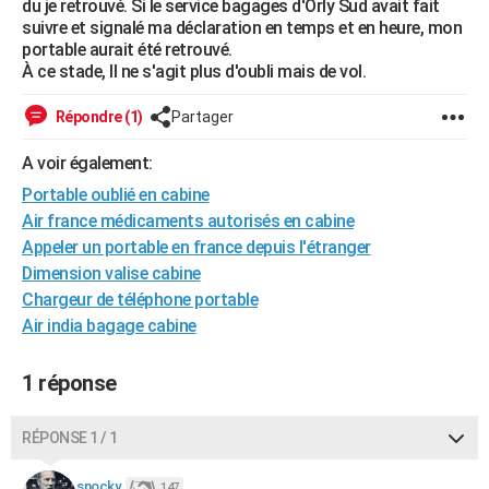
du je retrouvé. Si le service bagages d'Orly Sud avait fait
City break
Voyage de noces
Climat
Destinations
Voyage nature
Forum
+
suivre et signalé ma déclaration en temps et en heure, mon
PHOTO
portable aurait été retrouvé.
À ce stade, Il ne s'agit plus d'oubli mais de vol.
GUIDES D'ACHAT
BONS PLANS
Répondre (1)
Partager
CARTE DE VOEUX
A voir également:
Portable oublié en cabine
Carte Bonne année
Carte Pâques
Carte de Noël
Carte Saint-Valentin
Carte d'anniversaire
DICTIONNAIRE
Air france médicaments autorisés en cabine
Biographies
Expressions
Dictionnaire
Citations
Proverbes
Appeler un portable en france depuis l'étranger
PROGRAMME TV
Dimension valise cabine
COPAINS D'AVANT
Chargeur de téléphone portable
Air india bagage cabine
Se connecter
Collèges
Universités
Service militaire
S'inscrire
Lycées
Primaires
Entreprises
Avis de recherche
AVIS DE DÉCÈS
1 réponse
FORUM
Lifestyle
Sport
Television
Cinema
Bricolage
Culture
Auto
Voyage
RÉPONSE 1 / 1
snocky.
147