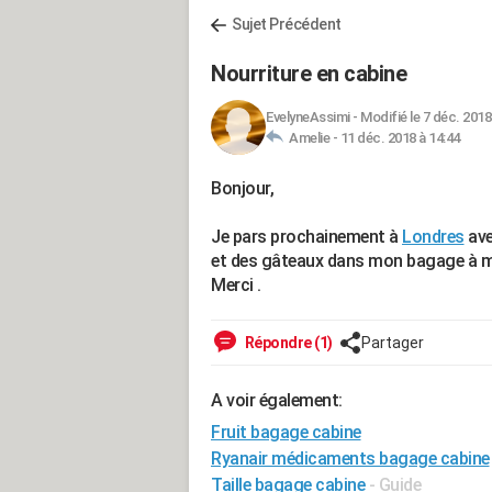
Sujet Précédent
Nourriture en cabine
EvelyneAssimi
-
Modifié le 7 déc. 2018
Amelie -
11 déc. 2018 à 14:44
Bonjour,
Je pars prochainement à
Londres
av
et des gâteaux dans mon bagage à m
Merci .
Répondre (1)
Partager
A voir également:
Fruit bagage cabine
Ryanair médicaments bagage cabine
Taille bagage cabine
- Guide