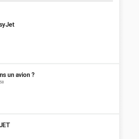
syJet
ns un avion ?
:58
 JET