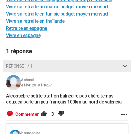
City break
Voyage de noces
Climat
Destinations
Voyage nature
Forum
+
Vivre sa retraite au maroc budget moyen mensuel
PHOTO
Vivre sa retraite en tunisie budget moyen mensuel
GUIDES D'ACHAT
Vivre sa retraite en thaïlande
Retraite en espagne
BONS PLANS
Vivre en espagne
CARTE DE VOEUX
1 réponse
Carte Bonne année
Carte Pâques
Carte de Noël
Carte Saint-Valentin
Carte d'anniversaire
DICTIONNAIRE
RÉPONSE 1 / 1
Biographies
Expressions
Dictionnaire
Citations
Proverbes
PROGRAMME TV
COPAINS D'AVANT
Achmol
4 févr. 2019 à 16:57
Se connecter
Collèges
Universités
Service militaire
S'inscrire
Lycées
Primaires
Entreprises
Avis de recherche
AVIS DE DÉCÈS
Alcossebre petite station balnéaire pas chère,temps
doux.ça parle un peu français.100km au nord de valencia
FORUM
3
Commenter
Lifestyle
Sport
Television
Cinema
Bricolage
Culture
Auto
Voyage
bourgeoise