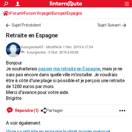
ACTUALITÉS
Forum
Forum Voyage
Europe
Connexion
S'inscrire
Espagne
Rechercher
Société
Education
Villes
Politique
Faits Divers
Monde
+
SPORT
Sujet Précédent
Sujet Suivant
Football
Cyclisme
Forum
Coupe du monde 2026
Tennis
Rugby
CULTURE
Retraite en Espagne
TNT
Cinéma
Musique
Programme TV
Streaming
Sorties cinéma
+
FINANCE
bourgeoise55
-
Modifié le 1 févr. 2019 à 17:04
bourgeoise -
5 févr. 2019 à 00:55
Impôts
Immobilier
Banque
Crédit
Retraite
Epargne
Risques naturels par ville
Assurance
AUTO
Bonjour
Réserver un essai
Berlines
Forum auto
Essais
Citadines
SUV
+
HIGH-TECH
Je souhaiterais
passer ma retraite en Espagne
, mais je ne
sais pas encore dans quelle ville m'installer. Je voudrais
Meilleur smartphone
Ordinateurs
Guide high-tech
Mobiles
Internet
Jeux vidéo
+
BRICOLAGE
être à côté d'une plage si possible et je perçois une retraite
de 1200 euros par mois.
Aménagement intérieur
Cuisine
Jardinage
+
Forum
Extérieur
Salle de bains
Rangement
WEEK-END
Merci d'avance pour votre aide.
Brigitte
Escapades
Expositions
Week-end nature
Guides de France
Patrimoine
Musées
+
LIFESTYLE
Répondre (1)
Partager
Bien-être
Mode
+
Art de vivre
Loisirs
Modes de vie
SANTE
A voir également:
Guide de la santé
Médicaments
+
Alimentation
Maladies
Sommeil
VOYAGE
Vivre sa retraite en espagne budget moyen mensuel