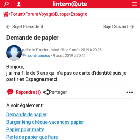
ACTUALITÉS
Forum
Forum Voyage
Europe
Connexion
S'inscrire
Espagne
Rechercher
Société
Education
Villes
Politique
Faits Divers
Monde
+
SPORT
Sujet Précédent
Sujet Suivant
Football
Cyclisme
Forum
Coupe du monde 2026
Tennis
Rugby
CULTURE
Demande de papier
TNT
Cinéma
Musique
Programme TV
Streaming
Sorties cinéma
+
FINANCE
pelhate.Prunier
-
Modifié le 9 août 2019 à 20:25
contrariness
-
9 août 2019 à 20:44
Impôts
Immobilier
Banque
Crédit
Retraite
Epargne
Risques naturels par ville
Assurance
AUTO
Bonjour,
Réserver un essai
Berlines
Forum auto
Essais
Citadines
SUV
+
HIGH-TECH
j ai ma fille de 3 ans qui n'a pas de carte d'identité puis je
partir en Espagne.merci
Meilleur smartphone
Ordinateurs
Guide high-tech
Mobiles
Internet
Jeux vidéo
+
BRICOLAGE
Répondre (1)
Partager
Aménagement intérieur
Cuisine
Jardinage
+
Forum
Extérieur
Salle de bains
Rangement
WEEK-END
A voir également:
Escapades
Expositions
Week-end nature
Guides de France
Patrimoine
Musées
+
LIFESTYLE
Demande de papier
Bien-être
Mode
+
Art de vivre
Loisirs
Modes de vie
Burger king chèque-vacances papier
SANTE
Papier pour malte
Guide de la santé
Médicaments
+
Alimentation
Maladies
Sommeil
VOYAGE
Perte de papier que faire