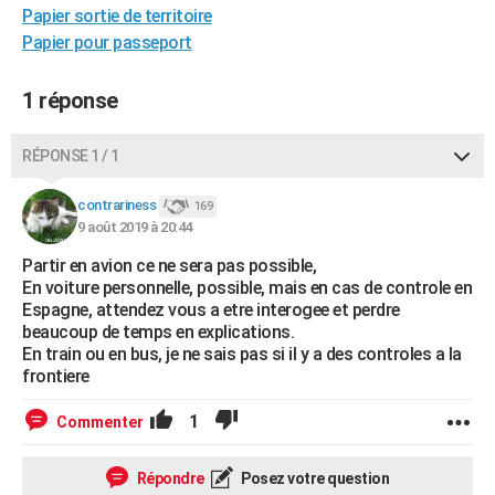
Papier sortie de territoire
City break
Voyage de noces
Climat
Destinations
Voyage nature
Forum
+
PHOTO
Papier pour passeport
GUIDES D'ACHAT
1 réponse
BONS PLANS
RÉPONSE 1 / 1
CARTE DE VOEUX
Carte Bonne année
Carte Pâques
Carte de Noël
Carte Saint-Valentin
Carte d'anniversaire
DICTIONNAIRE
contrariness
169
9 août 2019 à 20:44
Biographies
Expressions
Dictionnaire
Citations
Proverbes
PROGRAMME TV
Partir en avion ce ne sera pas possible,
En voiture personnelle, possible, mais en cas de controle en
COPAINS D'AVANT
Espagne, attendez vous a etre interogee et perdre
beaucoup de temps en explications.
Se connecter
Collèges
Universités
Service militaire
S'inscrire
Lycées
Primaires
Entreprises
Avis de recherche
AVIS DE DÉCÈS
En train ou en bus, je ne sais pas si il y a des controles a la
frontiere
FORUM
1
Commenter
Lifestyle
Sport
Television
Cinema
Bricolage
Culture
Auto
Voyage
Répondre
Posez votre question