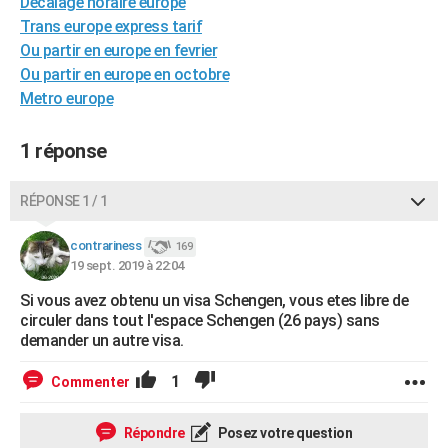
Décalage horaire europe
City break
Voyage de noces
Climat
Destinations
Voyage nature
Forum
+
PHOTO
Trans europe express tarif
Ou partir en europe en fevrier
GUIDES D'ACHAT
Ou partir en europe en octobre
Metro europe
BONS PLANS
CARTE DE VOEUX
1 réponse
Carte Bonne année
Carte Pâques
Carte de Noël
Carte Saint-Valentin
Carte d'anniversaire
DICTIONNAIRE
RÉPONSE 1 / 1
Biographies
Expressions
Dictionnaire
Citations
Proverbes
PROGRAMME TV
contrariness
169
19 sept. 2019 à 22:04
COPAINS D'AVANT
Si vous avez obtenu un visa Schengen, vous etes libre de
Se connecter
Collèges
Universités
Service militaire
S'inscrire
Lycées
Primaires
Entreprises
Avis de recherche
AVIS DE DÉCÈS
circuler dans tout l'espace Schengen (26 pays) sans
demander un autre visa.
FORUM
1
Commenter
Lifestyle
Sport
Television
Cinema
Bricolage
Culture
Auto
Voyage
Répondre
Posez votre question