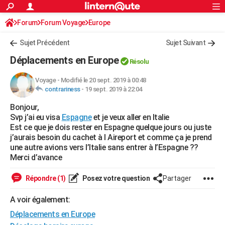
ACTUALITÉS
Forum
Forum Voyage
Europe
Connexion
S'inscrire
Rechercher
Société
Education
Villes
Politique
Faits Divers
Monde
+
SPORT
Sujet Précédent
Sujet Suivant
Football
Cyclisme
Forum
Coupe du monde 2026
Tennis
Rugby
CULTURE
Déplacements en Europe
Résolu
TNT
Cinéma
Musique
Programme TV
Streaming
Sorties cinéma
+
FINANCE
Voyage
-
Modifié le 20 sept. 2019 à 00:48
contrariness
-
19 sept. 2019 à 22:04
Impôts
Immobilier
Banque
Crédit
Retraite
Epargne
Risques naturels par ville
Assurance
AUTO
Bonjour,
Réserver un essai
Berlines
Forum auto
Essais
Citadines
SUV
+
HIGH-TECH
Svp j’ai eu visa
Espagne
et je veux aller en Italie
Est ce que je dois rester en Espagne quelque jours ou juste
Meilleur smartphone
Ordinateurs
Guide high-tech
Mobiles
Internet
Jeux vidéo
+
BRICOLAGE
j’aurais besoin du cachet à l Aireport et comme ça je prend
une autre avions vers l’Italie sans entrer à l’Espagne ??
Aménagement intérieur
Cuisine
Jardinage
+
Forum
Extérieur
Salle de bains
Rangement
WEEK-END
Merci d’avance
Escapades
Expositions
Week-end nature
Guides de France
Patrimoine
Musées
+
LIFESTYLE
Répondre (1)
Posez votre question
Partager
Bien-être
Mode
+
Art de vivre
Loisirs
Modes de vie
SANTE
A voir également:
Déplacements en Europe
Guide de la santé
Médicaments
+
Alimentation
Maladies
Sommeil
VOYAGE