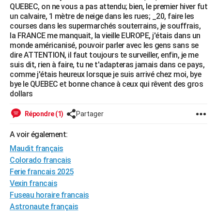
QUEBEC, on ne vous a pas attendu; bien, le premier hiver fut
City break
Voyage de noces
Climat
Destinations
Voyage nature
Forum
+
PHOTO
un calvaire, 1 mètre de neige dans les rues; _20, faire les
courses dans les supermarchés souterrains, je souffrais,
GUIDES D'ACHAT
la FRANCE me manquait, la vieille EUROPE, j'étais dans un
monde américanisé, pouvoir parler avec les gens sans se
BONS PLANS
dire ATTENTION, il faut toujours te surveiller, enfin, je me
suis dit, rien à faire, tu ne t'adapteras jamais dans ce pays,
CARTE DE VOEUX
comme j'étais heureux lorsque je suis arrivé chez moi, bye
bye le QUEBEC et bonne chance à ceux qui rêvent des gros
Carte Bonne année
Carte Pâques
Carte de Noël
Carte Saint-Valentin
Carte d'anniversaire
DICTIONNAIRE
dollars
Biographies
Expressions
Dictionnaire
Citations
Proverbes
PROGRAMME TV
Répondre (1)
Partager
COPAINS D'AVANT
A voir également:
Se connecter
Collèges
Universités
Service militaire
S'inscrire
Lycées
Primaires
Entreprises
Avis de recherche
Maudit français
AVIS DE DÉCÈS
Colorado francais
FORUM
Ferie francais 2025
Vexin francais
Lifestyle
Sport
Television
Cinema
Bricolage
Culture
Auto
Voyage
Fuseau horaire francais
Astronaute français