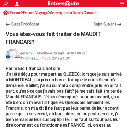
ACTUALITÉS
Forum
Forum Voyage
Amérique du Nord
Connexion
S'inscrire
Canada
Rechercher
Société
Education
Villes
Politique
Faits Divers
Monde
+
SPORT
Sujet Précédent
Sujet Suivant
Football
Cyclisme
Forum
Coupe du monde 2026
Tennis
Rugby
CULTURE
Vous êtes-vous fait traiter de MAUDIT
TNT
Cinéma
Musique
Programme TV
Streaming
Sorties cinéma
+
FRANCAIS?
FINANCE
Impôts
Immobilier
Banque
Crédit
Retraite
Epargne
Risques naturels par ville
Assurance
AUTO
gerard28
-
Modifié le 28 sept. 2019 à 08:22
Chriss....
-
1 oct. 2019 à 10:01
Réserver un essai
Berlines
Forum auto
Essais
Citadines
SUV
+
HIGH-TECH
Par maudit francais notoire
J'ai été déçu pour ma part au QUEBEC; lorsque je suis arrivé
Meilleur smartphone
Ordinateurs
Guide high-tech
Mobiles
Internet
Jeux vidéo
+
BRICOLAGE
à MONTREAL, j'ai pris un bus et lorsque le contrôleur m'a
demandé le billet, j'ai eu du mal à comprendre, je lui en ai fait
Aménagement intérieur
Cuisine
Jardinage
+
Forum
Extérieur
Salle de bains
Rangement
WEEK-END
part, qu'est-ce que j'avais pas fait? je me suis fait traiter de
Maudit FRANCAIS, j'étais désemparé, pour un accueil, ça a
Escapades
Expositions
Week-end nature
Guides de France
Patrimoine
Musées
+
LIFESTYLE
été bien; on m'avait dit que les Québecois aimaient les
Français, on m'a dit il ne faut pas leur parler de leur accent
Bien-être
Mode
+
Art de vivre
Loisirs
Modes de vie
SANTE
parce qu'ils se vexent; ah bon, alors, on ne peut rien dire, j'ai
bien remarquè leur susceptibilité; il ne faut surtout pas leur
Guide de la santé
Médicaments
+
Alimentation
Maladies
Sommeil
VOYAGE
dire comment ça fonctionne en FRANCE, ici, on est au