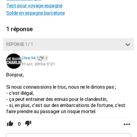
Test pour voyage espagne
City break
Voyage de noces
Climat
Destinations
Voyage nature
Forum
+
PHOTO
Solde en espagne barcelone
GUIDES D'ACHAT
1 réponse
BONS PLANS
CARTE DE VOEUX
RÉPONSE 1 / 1
Carte Bonne année
Carte Pâques
Carte de Noël
Carte Saint-Valentin
Carte d'anniversaire
DICTIONNAIRE
Chris 94
3
31 oct. 2019 à 17:21
Biographies
Expressions
Dictionnaire
Citations
Proverbes
PROGRAMME TV
Bonjour,
COPAINS D'AVANT
Si nous connaissions le truc, nous ne le dirions pas ;
Se connecter
Collèges
Universités
Service militaire
S'inscrire
Lycées
Primaires
Entreprises
Avis de recherche
- c'est illégal,
AVIS DE DÉCÈS
- ça peut entrainer des ennuis pour le clandestin,
- si, en plus, c'est sur des embarcations de fortune, c'est
FORUM
faire prendre au passager un risque mortel.
Lifestyle
Sport
Television
Cinema
Bricolage
Culture
Auto
Voyage
0