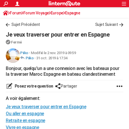
ACTUALITÉS
Forum
Forum Voyage
Europe
Connexion
S'inscrire
Espagne
Rechercher
Société
Education
Villes
Politique
Faits Divers
Monde
+
SPORT
Sujet Précédent
Sujet Suivant
Football
Cyclisme
Forum
Coupe du monde 2026
Tennis
Rugby
CULTURE
Je veux traverser pour entrer en Espagne
TNT
Cinéma
Musique
Programme TV
Streaming
Sorties cinéma
+
FINANCE
Fermé
Impôts
Immobilier
Banque
Crédit
Retraite
Epargne
Risques naturels par ville
Assurance
Piiko
-
Modifié le 2 nov. 2019 à 09:59
AUTO
Piiko
-
31 oct. 2019 à 17:34
Réserver un essai
Berlines
Forum auto
Essais
Citadines
SUV
+
HIGH-TECH
Bonjour, quelqu'un a une connexion avec les bateaux pour
la traverser Maroc Espagne en bateau clandestinement
Meilleur smartphone
Ordinateurs
Guide high-tech
Mobiles
Internet
Jeux vidéo
+
BRICOLAGE
Posez votre question
Partager
Aménagement intérieur
Cuisine
Jardinage
+
Forum
Extérieur
Salle de bains
Rangement
WEEK-END
A voir également:
Escapades
Expositions
Week-end nature
Guides de France
Patrimoine
Musées
+
LIFESTYLE
Je veux traverser pour entrer en Espagne
Bien-être
Mode
+
Art de vivre
Loisirs
Modes de vie
SANTE
Ou aller en espagne
Retraite en espagne
Guide de la santé
Médicaments
+
Alimentation
Maladies
Sommeil
VOYAGE
Vivre en espagne