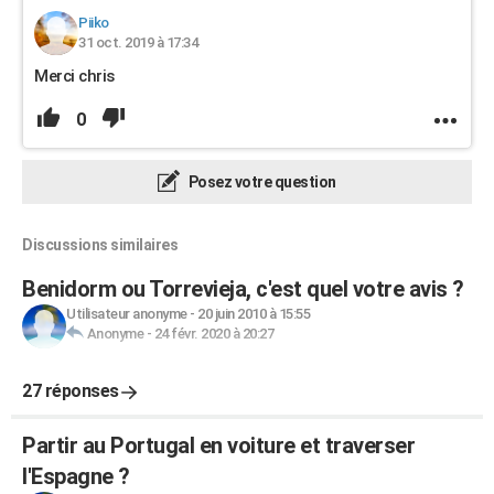
Piiko
31 oct. 2019 à 17:34
Merci chris
0
Posez votre question
Discussions similaires
Benidorm ou Torrevieja, c'est quel votre avis ?
Utilisateur anonyme
-
20 juin 2010 à 15:55
Anonyme
-
24 févr. 2020 à 20:27
27 réponses
Partir au Portugal en voiture et traverser
l'Espagne ?