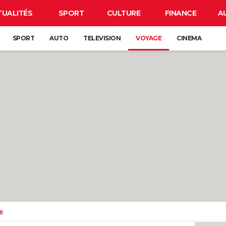
TUALITÉS
SPORT
CULTURE
FINANCE
A
SPORT
AUTO
TELEVISION
VOYAGE
CINEMA
e