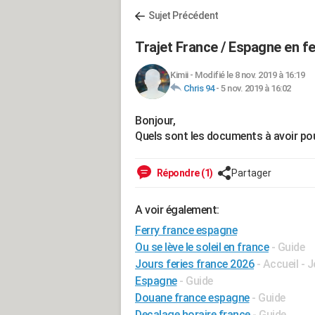
Sujet Précédent
Trajet France / Espagne en fe
Kimii
-
Modifié le 8 nov. 2019 à 16:19
Chris 94
-
5 nov. 2019 à 16:02
Bonjour,
Quels sont les documents à avoir pour
Répondre (1)
Partager
A voir également:
Ferry france espagne
Ou se lève le soleil en france
- Guide
Jours feries france 2026
- Accueil - 
Espagne
- Guide
Douane france espagne
- Guide
Decalage horaire france
- Guide