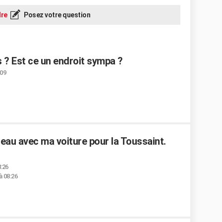
re
Posez votre question
 ? Est ce un endroit sympa ?
:09
ateau avec ma voiture pour la Toussaint.
8:26
à 08:26