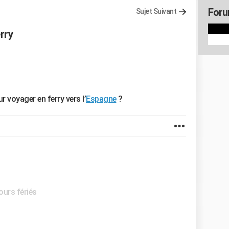
Foru
Sujet Suivant
rry
 voyager en ferry vers l’
Espagne
?
Jours fériés