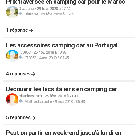
Prix traversée en camping car pour le Maroc
Duabahc
-
29 févr. 2020 à 07:44
Chris 94
-
29 févr. 2020 à 16:32
1 réponse
Les accessoires camping car au Portugal
170853
-
26 nov. 2018 à 10:38
170853
-
4 avr. 2019 à 07:45
4 réponses
Découvrir les lacs italiens en camping car
claudineGritti
-
25 févr. 2018 à 21:37
MathieuLaroche
-
9 mai 2018 à 05:43
5 réponses
Peut on partir en week-end jusqu'à lundi en