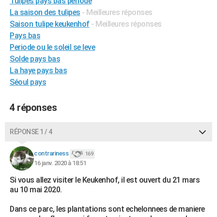
Tulipes pays bas periode
City break
Voyage de noces
Climat
Destinations
Voyage nature
Forum
+
La saison des tulipes
- Meilleures réponses
PHOTO
Saison tulipe keukenhof
- Meilleures réponses
GUIDES D'ACHAT
Pays bas
Periode ou le soleil se leve
BONS PLANS
Solde pays bas
La haye pays bas
CARTE DE VOEUX
Séoul pays
Carte Bonne année
Carte Pâques
Carte de Noël
Carte Saint-Valentin
Carte d'anniversaire
DICTIONNAIRE
4 réponses
Biographies
Expressions
Dictionnaire
Citations
Proverbes
PROGRAMME TV
COPAINS D'AVANT
RÉPONSE 1 / 4
Se connecter
Collèges
Universités
Service militaire
S'inscrire
Lycées
Primaires
Entreprises
Avis de recherche
AVIS DE DÉCÈS
contrariness
169
16 janv. 2020 à 18:51
FORUM
Si vous allez visiter le Keukenhof, il est ouvert du 21 mars
Lifestyle
Sport
Television
Cinema
Bricolage
Culture
Auto
Voyage
au 10 mai 2020.
Dans ce parc, les plantations sont echelonnees de maniere