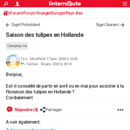
ACTUALITÉS
Forum
Forum Voyage
Europe
Connexion
S'inscrire
Pays-Bas
Rechercher
Société
Education
Villes
Politique
Faits Divers
Monde
+
SPORT
Sujet Précédent
Sujet Suivant
Football
Cyclisme
Forum
Coupe du monde 2026
Tennis
Rugby
CULTURE
Saison des tulipes en Hollande
TNT
Cinéma
Musique
Programme TV
Streaming
Sorties cinéma
+
FINANCE
Camping-car
Impôts
Immobilier
Banque
Crédit
Retraite
Epargne
Risques naturels par ville
Assurance
AUTO
Tiro
-
Modifié le 17 janv. 2020 à 16:20
Fanfan -
20 janv. 2020 à 18:19
Réserver un essai
Berlines
Forum auto
Essais
Citadines
SUV
+
HIGH-TECH
Bonjour,
Meilleur smartphone
Ordinateurs
Guide high-tech
Mobiles
Internet
Jeux vidéo
+
BRICOLAGE
Est-il conseillé de partir en avril ou en mai pour assister à la
Aménagement intérieur
Cuisine
Jardinage
+
Forum
Extérieur
Salle de bains
Rangement
WEEK-END
floraison des tulipes en Hollande ?
Cordialement
Escapades
Expositions
Week-end nature
Guides de France
Patrimoine
Musées
+
LIFESTYLE
Répondre (4)
Partager
Bien-être
Mode
+
Art de vivre
Loisirs
Modes de vie
SANTE
A voir également:
Guide de la santé
Médicaments
+
Alimentation
Maladies
Sommeil
VOYAGE