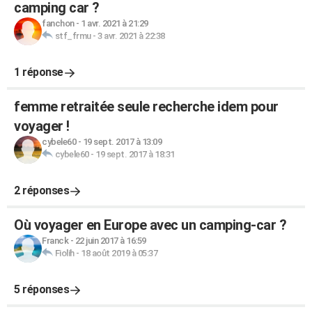
camping car ?
fanchon
-
1 avr. 2021 à 21:29
stf_frmu
-
3 avr. 2021 à 22:38
1 réponse
femme retraitée seule recherche idem pour
voyager !
cybele60
-
19 sept. 2017 à 13:09
cybele60
-
19 sept. 2017 à 18:31
2 réponses
Où voyager en Europe avec un camping-car ?
Franck
-
22 juin 2017 à 16:59
Fiolih
-
18 août 2019 à 05:37
5 réponses