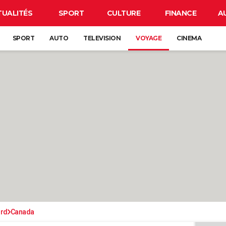
TUALITÉS
SPORT
CULTURE
FINANCE
A
SPORT
AUTO
TELEVISION
VOYAGE
CINEMA
ord
Canada