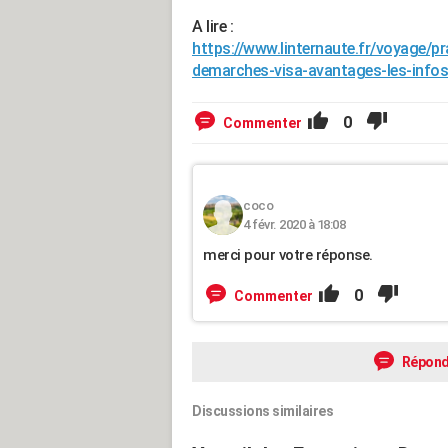
A lire :
https://www.linternaute.fr/voyage/p
demarches-visa-avantages-les-infos
0
Commenter
coco
4 févr. 2020 à 18:08
merci pour votre réponse.
0
Commenter
Répond
Discussions similaires