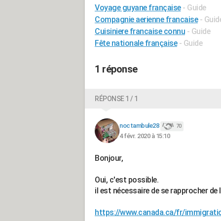
Voyage guyane française
- Guide
Compagnie aerienne francaise
- Guid
Cuisiniere francaise connu
- Guide
Fête nationale française
- Guide
1 réponse
RÉPONSE 1 / 1
noctambule28
70
4 févr. 2020 à 15:10
Bonjour,
Oui, c'est possible.
il est nécessaire de se rapprocher de
https://www.canada.ca/fr/immigratio