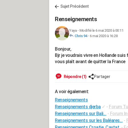
Sujet Précédent
Renseignements
Yaya
-
Modifié le 6 mai 2020 à 00:11
Chris 94
-
6 mai 2020 à 16:28
Bonjour,
Bjr je voudrais vivre en Hollande suis
vous plaît avant de quitter la France
Répondre (1)
Partager
A voir également:
Renseignements
Renseignements djerba
✓
-
Forum Tu
Renseignements sur Bali...
-
Forum In
Renseignements sur les Baléares...
-
Renseignements Croatie, Cavtat.
-
Fo