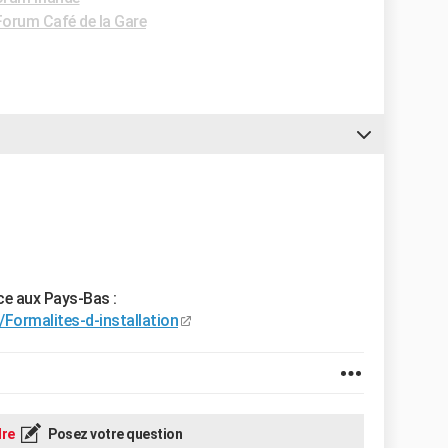
Forum Café de la Gare
nce aux Pays-Bas :
Formalites-d-installation
re
Posez votre question