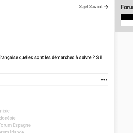
Foru
Sujet Suivant
 française quelles sont les démarches à suivre ? S il
nisie
donésie
Forum Espagne
rum Irlande