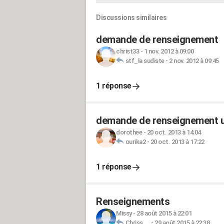
Discussions similaires
demande de renseignement
christ33
-
1 nov. 2012 à 09:00
stf_la sudiste
-
2 nov. 2012 à 09:45
1 réponse
demande de renseignement 
dorothee
-
20 oct. 2013 à 14:04
ourika2
-
20 oct. 2013 à 17:22
1 réponse
Renseignements
Missy
-
28 août 2015 à 22:01
Chriss....
-
29 août 2015 à 22:38