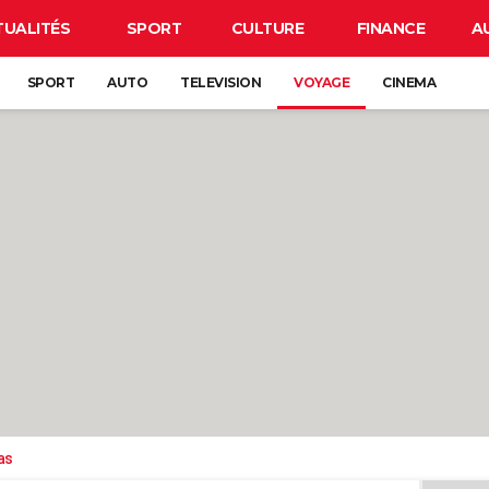
TUALITÉS
SPORT
CULTURE
FINANCE
A
SPORT
AUTO
TELEVISION
VOYAGE
CINEMA
as