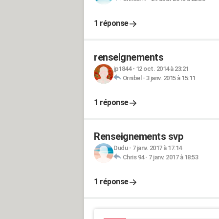
1 réponse
renseignements
jp1844
-
12 oct. 2014 à 23:21
Ornibel
-
3 janv. 2015 à 15:11
1 réponse
Renseignements svp
Dudu
-
7 janv. 2017 à 17:14
Chris 94
-
7 janv. 2017 à 18:53
1 réponse