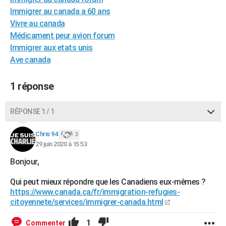
City break
Voyage de noces
Climat
Destinations
Voyage nature
Forum
+
Immigrer au canada a 60 ans
PHOTO
Vivre au canada
GUIDES D'ACHAT
Médicament peur avion forum
Immigrer aux etats unis
BONS PLANS
Ave canada
CARTE DE VOEUX
1 réponse
Carte Bonne année
Carte Pâques
Carte de Noël
Carte Saint-Valentin
Carte d'anniversaire
DICTIONNAIRE
RÉPONSE 1 / 1
Biographies
Expressions
Dictionnaire
Citations
Proverbes
PROGRAMME TV
Chris 94
COPAINS D'AVANT
3
29 juin 2020 à 15:53
Se connecter
Collèges
Universités
Service militaire
S'inscrire
Lycées
Primaires
Entreprises
Avis de recherche
AVIS DE DÉCÈS
Bonjour,
FORUM
Qui peut mieux répondre que les Canadiens eux-mêmes ?
https://www.canada.ca/fr/immigration-refugies-
Lifestyle
Sport
Television
Cinema
Bricolage
Culture
Auto
Voyage
citoyennete/services/immigrer-canada.html
1
Commenter