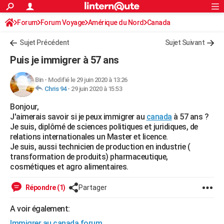
ACTUALITÉS
Forum
Forum Voyage
Amérique du Nord
Connexion
S'inscrire
Canada
Rechercher
Société
Education
Villes
Politique
Faits Divers
Monde
+
SPORT
Sujet Précédent
Sujet Suivant
Football
Cyclisme
Forum
Coupe du monde 2026
Tennis
Rugby
CULTURE
Puis je immigrer à 57 ans
TNT
Cinéma
Musique
Programme TV
Streaming
Sorties cinéma
+
FINANCE
Bin
-
Modifié le 29 juin 2020 à 13:26
Chris 94
-
29 juin 2020 à 15:53
Impôts
Immobilier
Banque
Crédit
Retraite
Epargne
Risques naturels par ville
Assurance
AUTO
Bonjour,
Réserver un essai
Berlines
Forum auto
Essais
Citadines
SUV
+
HIGH-TECH
J'aimerais savoir si je peux immigrer au
canada
à 57 ans ?
Je suis, diplômé de sciences politiques et juridiques, de
Meilleur smartphone
Ordinateurs
Guide high-tech
Mobiles
Internet
Jeux vidéo
+
BRICOLAGE
relations internationales un Master et licence.
Je suis, aussi technicien de production en industrie (
Aménagement intérieur
Cuisine
Jardinage
+
Forum
Extérieur
Salle de bains
Rangement
WEEK-END
transformation de produits) pharmaceutique,
cosmétiques et agro alimentaires.
Escapades
Expositions
Week-end nature
Guides de France
Patrimoine
Musées
+
LIFESTYLE
Répondre (1)
Partager
Bien-être
Mode
+
Art de vivre
Loisirs
Modes de vie
SANTE
A voir également:
Guide de la santé
Médicaments
+
Alimentation
Maladies
Sommeil
VOYAGE
Immigrer au canada forum