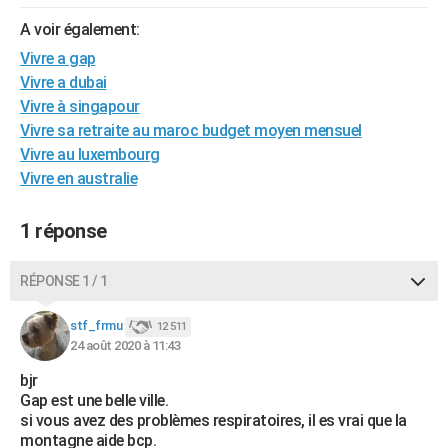
City break
Voyage de noces
Climat
Destinations
Voyage nature
Forum
+
PHOTO
A voir également:
Vivre a gap
GUIDES D'ACHAT
Vivre a dubai
BONS PLANS
Vivre à singapour
Vivre sa retraite au maroc budget moyen mensuel
CARTE DE VOEUX
Vivre au luxembourg
Vivre en australie
Carte Bonne année
Carte Pâques
Carte de Noël
Carte Saint-Valentin
Carte d'anniversaire
DICTIONNAIRE
Biographies
Expressions
Dictionnaire
Citations
Proverbes
PROGRAMME TV
1 réponse
COPAINS D'AVANT
RÉPONSE 1 / 1
Se connecter
Collèges
Universités
Service militaire
S'inscrire
Lycées
Primaires
Entreprises
Avis de recherche
AVIS DE DÉCÈS
stf_frmu
12 511
24 août 2020 à 11:43
FORUM
bjr
Lifestyle
Sport
Television
Cinema
Bricolage
Culture
Auto
Voyage
Gap est une belle ville.
si vous avez des problèmes respiratoires, il es vrai que la
montagne aide bcp.