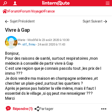
ACTUALITÉS
Forum
Forum Voyage
France
Connexion
S'inscrire
Rechercher
Société
Education
Villes
Politique
Faits Divers
Monde
+
SPORT
Sujet Précédent
Sujet Suivant
Football
Cyclisme
Forum
Coupe du monde 2026
Tennis
Rugby
CULTURE
Vivre à Gap
TNT
Cinéma
Musique
Programme TV
Streaming
Sorties cinéma
+
FINANCE
Marie
-
Modifié le 23 août 2020 à 10:30
stf_frmu
-
24 août 2020 à 11:43
Impôts
Immobilier
Banque
Crédit
Retraite
Epargne
Risques naturels par ville
Assurance
AUTO
Bonjour,
Réserver un essai
Berlines
Forum auto
Essais
Citadines
SUV
+
HIGH-TECH
Pour des raisons de santé, surtout respiratoires ,mon
médecin à conseillé de partir vivre à Gap
Meilleur smartphone
Ordinateurs
Guide high-tech
Mobiles
Internet
Jeux vidéo
+
BRICOLAGE
C est une region que je connais pascdu tout ,les prix de l
immo ???
Aménagement intérieur
Cuisine
Jardinage
+
Forum
Extérieur
Salle de bains
Rangement
WEEK-END
Je dois vendre ma maison en champagne ardennes ,et
chercher un plain-pied ,surtout les quartiers ?
Escapades
Expositions
Week-end nature
Guides de France
Patrimoine
Musées
+
LIFESTYLE
Après je pense pas habiter la ville même, mais il faut l
essentiel ds le village ,si qq peut me renseiigner ???
Bien-être
Mode
+
Art de vivre
Loisirs
Modes de vie
SANTE
Merci
Guide de la santé
Médicaments
+
Alimentation
Maladies
Sommeil
VOYAGE
Répondre (1)
Partager