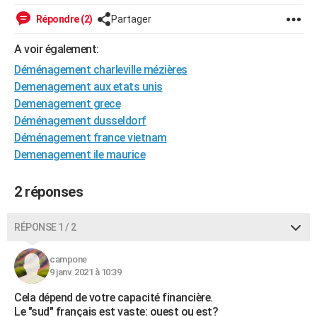
City break
Voyage de noces
Climat
Destinations
Voyage nature
Forum
+
PHOTO
Répondre (2)
Partager
GUIDES D'ACHAT
A voir également:
Déménagement charleville mézières
BONS PLANS
Demenagement aux etats unis​
CARTE DE VOEUX
Demenagement grece
Déménagement dusseldorf
Carte Bonne année
Carte Pâques
Carte de Noël
Carte Saint-Valentin
Carte d'anniversaire
DICTIONNAIRE
Déménagement france vietnam
Demenagement ile maurice​
Biographies
Expressions
Dictionnaire
Citations
Proverbes
PROGRAMME TV
COPAINS D'AVANT
2 réponses
Se connecter
Collèges
Universités
Service militaire
S'inscrire
Lycées
Primaires
Entreprises
Avis de recherche
AVIS DE DÉCÈS
RÉPONSE 1 / 2
FORUM
campone
Lifestyle
Sport
Television
Cinema
Bricolage
Culture
Auto
Voyage
9 janv. 2021 à 10:39
Cela dépend de votre capacité financière.
Le "sud" français est vaste: ouest ou est?