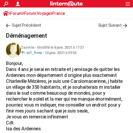
ACTUALITÉS
Forum
Forum Voyage
France
Connexion
S'inscrire
Rechercher
Société
Education
Villes
Politique
Faits Divers
Monde
+
SPORT
Sujet Précédent
Sujet Suivant
Football
Cyclisme
Forum
Coupe du monde 2026
Tennis
Rugby
CULTURE
Déménagement
TNT
Cinéma
Musique
Programme TV
Streaming
Sorties cinéma
+
FINANCE
Zezette
-
Modifié le 8 janv. 2021 à 17:57
stf_frmu
-
10 janv. 2021 à 09:56
Impôts
Immobilier
Banque
Crédit
Retraite
Epargne
Risques naturels par ville
Assurance
AUTO
Bonjour,
Réserver un essai
Berlines
Forum auto
Essais
Citadines
SUV
+
HIGH-TECH
Dans 4 ans je serai en retraite et j envisage de quitter les
Ardennes mon département d origine plus exactement
Meilleur smartphone
Ordinateurs
Guide high-tech
Mobiles
Internet
Jeux vidéo
+
BRICOLAGE
Charleville Mézières, je suis une Carolomacerinne, j habite
un village de 350 habitants, et je souhaiterais m installer
Aménagement intérieur
Cuisine
Jardinage
+
Forum
Extérieur
Salle de bains
Rangement
WEEK-END
dans le sud comme beaucoup de mondes, pour y
rechercher le soleil et la mer qui me manque énormément,
Escapades
Expositions
Week-end nature
Guides de France
Patrimoine
Musées
+
LIFESTYLE
pourriez vous m indiquer, me conseiller un endroit pour y
finir mes jours sachant que je suis seule,
Bien-être
Mode
+
Art de vivre
Loisirs
Modes de vie
SANTE
Je vous en remercie infiniment
Cdt
Guide de la santé
Médicaments
+
Alimentation
Maladies
Sommeil
VOYAGE
Isa des Ardennes