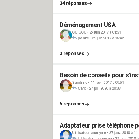
34 réponses
Déménagement USA
GUIGOU
-
27 juin 2017 à 01:31
peinne
-
29 juin 2017 à 16:42
3 réponses
Besoin de conseils pour s'ins
Sandrine
-
14 févr. 2017 à 09:51
Caro
-
24 juil. 2020 à 20:33
5 réponses
Adaptateur prise téléphone p
Utilisateur anonyme
-
27 janv. 2010 à 11
Utilisateur anonyme
-
27 janv. 2010 à