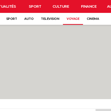
TUALITÉS
SPORT
CULTURE
FINANCE
A
SPORT
AUTO
TELEVISION
VOYAGE
CINEMA