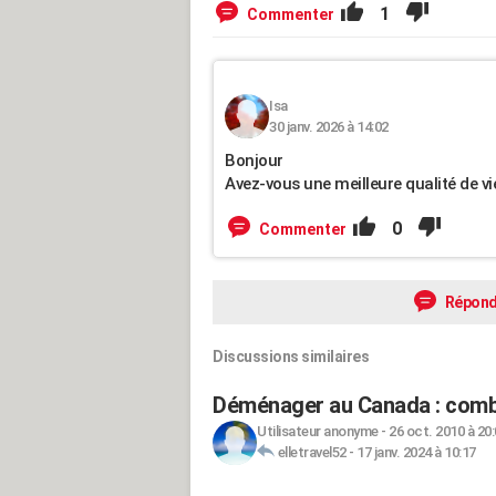
1
Commenter
Isa
30 janv. 2026 à 14:02
Bonjour
Avez-vous une meilleure qualité de 
0
Commenter
Répond
Discussions similaires
Déménager au Canada : comb
Utilisateur anonyme
-
26 oct. 2010 à 20
elletravel52
-
17 janv. 2024 à 10:17