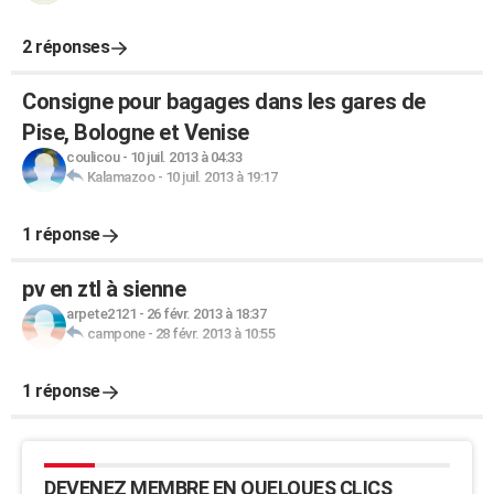
2 réponses
Consigne pour bagages dans les gares de
Pise, Bologne et Venise
coulicou
-
10 juil. 2013 à 04:33
Kalamazoo
-
10 juil. 2013 à 19:17
1 réponse
pv en ztl à sienne
arpete2121
-
26 févr. 2013 à 18:37
campone
-
28 févr. 2013 à 10:55
1 réponse
DEVENEZ MEMBRE EN QUELQUES CLICS