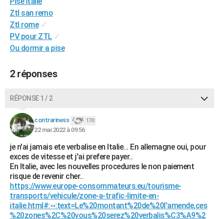
Pise italie
City break
Voyage de noces
Climat
Destinations
Voyage nature
Forum
+
PHOTO
Ztl san remo
Ztl rome
✓
GUIDES D'ACHAT
PV pour ZTL
✓
Ou dormir a pise
BONS PLANS
CARTE DE VOEUX
2 réponses
Carte Bonne année
Carte Pâques
Carte de Noël
Carte Saint-Valentin
Carte d'anniversaire
DICTIONNAIRE
RÉPONSE 1 / 2
Biographies
Expressions
Dictionnaire
Citations
Proverbes
PROGRAMME TV
contrariness
170
22 mai 2022 à 09:56
COPAINS D'AVANT
je n'ai jamais ete verbalise en Italie... En allemagne oui, pour
Se connecter
Collèges
Universités
Service militaire
S'inscrire
Lycées
Primaires
Entreprises
Avis de recherche
AVIS DE DÉCÈS
exces de vitesse et j'ai prefere payer..
En Italie, avec les nouvelles procedures le non paiement
FORUM
risque de revenir cher..
https://www.europe-consommateurs.eu/tourisme-
Lifestyle
Sport
Television
Cinema
Bricolage
Culture
Auto
Voyage
transports/vehicule/zone-a-trafic-limite-en-
italie.html#:~:text=Le%20montant%20de%20l'amende,ces
%20zones%2C%20vous%20serez%20verbalis%C3%A9%2