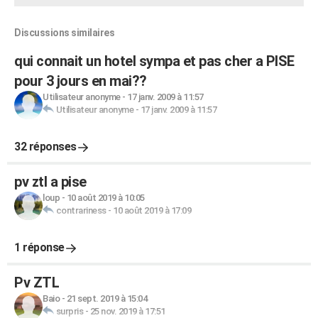
Discussions similaires
qui connait un hotel sympa et pas cher a PISE
pour 3 jours en mai??
Utilisateur anonyme
-
17 janv. 2009 à 11:57
Utilisateur anonyme
-
17 janv. 2009 à 11:57
32 réponses
pv ztl a pise
loup
-
10 août 2019 à 10:05
contrariness
-
10 août 2019 à 17:09
1 réponse
Pv ZTL
Baio
-
21 sept. 2019 à 15:04
surpris
-
25 nov. 2019 à 17:51