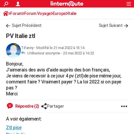
ACTUALITÉS
Forum
Forum Voyage
Europe
Connexion
S'inscrire
Italie
Rechercher
Société
Education
Villes
Politique
Faits Divers
Monde
+
SPORT
Sujet Précédent
Sujet Suivant
Football
Cyclisme
Forum
Coupe du monde 2026
Tennis
Rugby
CULTURE
PV Italie ztl
TNT
Cinéma
Musique
Programme TV
Streaming
Sorties cinéma
+
FINANCE
Tifanny
-
Modifié le 21 mai 2022 à 15:14
Utilisateur anonyme -
23 mai 2022 à 16:22
Impôts
Immobilier
Banque
Crédit
Retraite
Epargne
Risques naturels par ville
Assurance
AUTO
Bonjour,
Réserver un essai
Berlines
Forum auto
Essais
Citadines
SUV
+
HIGH-TECH
J’aimerais des avis d’aide auprès des bon français,
Je viens de recevoir à ce jour 4 pv (ztl)de pise même jour,
Meilleur smartphone
Ordinateurs
Guide high-tech
Mobiles
Internet
Jeux vidéo
+
BRICOLAGE
comment faire ? Vraiment payer ? La loi 2022 si on paye
pas ?
Aménagement intérieur
Cuisine
Jardinage
+
Forum
Extérieur
Salle de bains
Rangement
WEEK-END
Merci
Escapades
Expositions
Week-end nature
Guides de France
Patrimoine
Musées
+
LIFESTYLE
Répondre (2)
Partager
Bien-être
Mode
+
Art de vivre
Loisirs
Modes de vie
SANTE
A voir également:
Ztl pise
Guide de la santé
Médicaments
+
Alimentation
Maladies
Sommeil
VOYAGE