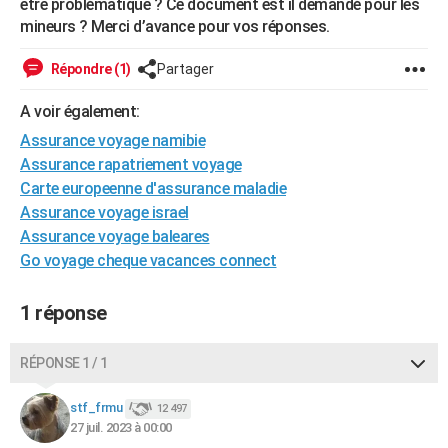
être problématique ? Ce document est il demandé pour les
City break
Voyage de noces
Climat
Destinations
Voyage nature
Forum
+
PHOTO
mineurs ? Merci d’avance pour vos réponses.
GUIDES D'ACHAT
Répondre (1)
Partager
BONS PLANS
A voir également:
Assurance voyage namibie
CARTE DE VOEUX
Assurance rapatriement voyage
Carte Bonne année
Carte Pâques
Carte de Noël
Carte Saint-Valentin
Carte d'anniversaire
DICTIONNAIRE
Carte europeenne d'assurance maladie
Assurance voyage israel
Biographies
Expressions
Dictionnaire
Citations
Proverbes
PROGRAMME TV
Assurance voyage baleares
Go voyage cheque vacances connect
COPAINS D'AVANT
Se connecter
Collèges
Universités
Service militaire
S'inscrire
Lycées
Primaires
Entreprises
Avis de recherche
AVIS DE DÉCÈS
1 réponse
FORUM
RÉPONSE 1 / 1
Lifestyle
Sport
Television
Cinema
Bricolage
Culture
Auto
Voyage
stf_frmu
12 497
27 juil. 2023 à 00:00