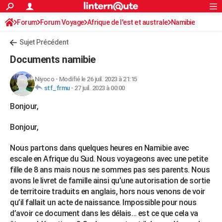
ACTUALITÉS
Forum
Forum Voyage
Afrique de l'est et australe
Connexion
S'inscrire
Namibie
Rechercher
Société
Education
Villes
Politique
Faits Divers
Monde
+
SPORT
Sujet Précédent
Football
Cyclisme
Forum
Coupe du monde 2026
Tennis
Rugby
CULTURE
Documents namibie
TNT
Cinéma
Musique
Programme TV
Streaming
Sorties cinéma
+
FINANCE
Niyoco
-
Modifié le 26 juil. 2023 à 21:15
stf_frmu
-
27 juil. 2023 à 00:00
Impôts
Immobilier
Banque
Crédit
Retraite
Epargne
Risques naturels par ville
Assurance
AUTO
Bonjour,
Réserver un essai
Berlines
Forum auto
Essais
Citadines
SUV
+
HIGH-TECH
Bonjour,
Meilleur smartphone
Ordinateurs
Guide high-tech
Mobiles
Internet
Jeux vidéo
+
BRICOLAGE
Nous partons dans quelques heures en Namibie avec
Aménagement intérieur
Cuisine
Jardinage
+
Forum
Extérieur
Salle de bains
Rangement
WEEK-END
escale en Afrique du Sud. Nous voyageons avec une petite
fille de 8 ans mais nous ne sommes pas ses parents. Nous
Escapades
Expositions
Week-end nature
Guides de France
Patrimoine
Musées
+
LIFESTYLE
avons le livret de famille ainsi qu’une autorisation de sortie
de territoire traduits en anglais, hors nous venons de voir
Bien-être
Mode
+
Art de vivre
Loisirs
Modes de vie
SANTE
qu’il fallait un acte de naissance. Impossible pour nous
Guide de la santé
Médicaments
+
Alimentation
Maladies
Sommeil
d’avoir ce document dans les délais… est ce que cela va
VOYAGE