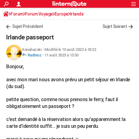
ACTUALITÉS
Forum
Forum Voyage
Europe
Connexion
S'inscrire
Irlande
Rechercher
Société
Education
Villes
Politique
Faits Divers
Monde
+
SPORT
Sujet Précédent
Sujet Suivant
Football
Cyclisme
Forum
Coupe du monde 2026
Tennis
Rugby
CULTURE
Irlande passeport
TNT
Cinéma
Musique
Programme TV
Streaming
Sorties cinéma
+
FINANCE
Annahazuki
-
Modifié le 10 août 2023 à 18:22
Radinoz
-
11 août 2023 à 15:50
Impôts
Immobilier
Banque
Crédit
Retraite
Epargne
Risques naturels par ville
Assurance
AUTO
Bonjour,
Réserver un essai
Berlines
Forum auto
Essais
Citadines
SUV
+
HIGH-TECH
avec mon mari nous avons prévu un petit séjour en Irlande
Meilleur smartphone
Ordinateurs
Guide high-tech
Mobiles
Internet
Jeux vidéo
+
BRICOLAGE
(du sud).
Aménagement intérieur
Cuisine
Jardinage
+
Forum
Extérieur
Salle de bains
Rangement
WEEK-END
petite question, comme nous prenons le ferry, faut il
obligatoirement un passeport ?
Escapades
Expositions
Week-end nature
Guides de France
Patrimoine
Musées
+
LIFESTYLE
c’est demandé à la réservation alors qu’apparemment la
Bien-être
Mode
+
Art de vivre
Loisirs
Modes de vie
SANTE
carte d’identité suffit… je suis un peu perdu.
Guide de la santé
Médicaments
+
Alimentation
Maladies
Sommeil
VOYAGE