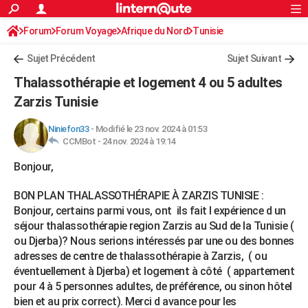
ACTUALITÉS
Forum
Forum Voyage
Afrique du Nord
Connexion
S'inscrire
Tunisie
Rechercher
Société
Education
Villes
Politique
Faits Divers
Monde
+
SPORT
Sujet Précédent
Sujet Suivant
Football
Cyclisme
Forum
Coupe du monde 2026
Tennis
Rugby
CULTURE
Thalassothérapie et logement 4 ou 5 adultes
TNT
Cinéma
Musique
Programme TV
Streaming
Sorties cinéma
+
Zarzis Tunisie
FINANCE
Impôts
Immobilier
Banque
Crédit
Retraite
Epargne
Risques naturels par ville
Assurance
AUTO
Niniefon33
-
Modifié le 23 nov. 2024 à 01:53
CCMBot -
24 nov. 2024 à 19:14
Réserver un essai
Berlines
Forum auto
Essais
Citadines
SUV
+
HIGH-TECH
Bonjour,
Meilleur smartphone
Ordinateurs
Guide high-tech
Mobiles
Internet
Jeux vidéo
+
BRICOLAGE
BON PLAN THALASSOTHÉRAPIE À ZARZIS TUNISIE :
Aménagement intérieur
Cuisine
Jardinage
+
Forum
Extérieur
Salle de bains
Rangement
Bonjour, certains parmi vous, ont ils fait l expérience d un
WEEK-END
séjour thalassothérapie region Zarzis au Sud de la Tunisie (
Escapades
Expositions
Week-end nature
Guides de France
Patrimoine
Musées
+
ou Djerba)? Nous serions intéressés par une ou des bonnes
LIFESTYLE
adresses de centre de thalassothérapie à Zarzis, ( ou
Bien-être
Mode
+
Art de vivre
Loisirs
Modes de vie
SANTE
éventuellement à Djerba) et logement à côté ( appartement
pour 4 à 5 personnes adultes, de préférence, ou sinon hôtel
Guide de la santé
Médicaments
+
Alimentation
Maladies
Sommeil
VOYAGE
bien et au prix correct). Merci d avance pour les