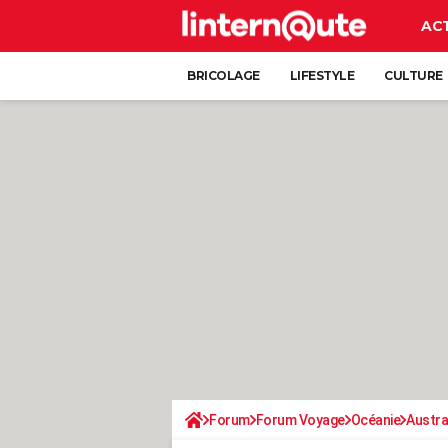
AC
BRICOLAGE
LIFESTYLE
CULTURE
Forum
Forum Voyage
Océanie
Austra