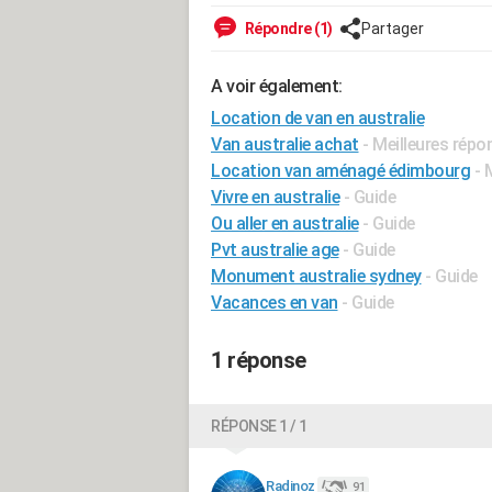
Répondre (1)
Partager
A voir également:
Location de van en australie
Van australie achat
- Meilleures répo
Location van aménagé édimbourg
- 
Vivre en australie
- Guide
Ou aller en australie
- Guide
Pvt australie age
- Guide
Monument australie sydney
- Guide
Vacances en van
- Guide
1 réponse
RÉPONSE 1 / 1
Radinoz
91