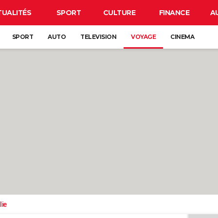
TUALITÉS
SPORT
CULTURE
FINANCE
A
SPORT
AUTO
TELEVISION
VOYAGE
CINEMA
lie