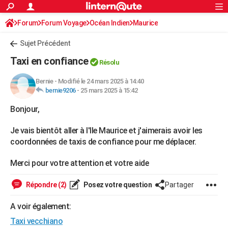
ACTUALITÉS
Forum
Forum Voyage
Océan Indien
Connexion
S'inscrire
Maurice
Rechercher
Société
Education
Villes
Politique
Faits Divers
Monde
+
SPORT
Sujet Précédent
Football
Cyclisme
Forum
Coupe du monde 2026
Tennis
Rugby
CULTURE
Taxi en confiance
Résolu
TNT
Cinéma
Musique
Programme TV
Streaming
Sorties cinéma
+
FINANCE
Bernie
-
Modifié le 24 mars 2025 à 14:40
bernie9206
-
25 mars 2025 à 15:42
Impôts
Immobilier
Banque
Crédit
Retraite
Epargne
Risques naturels par ville
Assurance
AUTO
Bonjour,
Réserver un essai
Berlines
Forum auto
Essais
Citadines
SUV
+
HIGH-TECH
Je vais bientôt aller à l'Ile Maurice et j'aimerais avoir les
Meilleur smartphone
Ordinateurs
Guide high-tech
Mobiles
Internet
Jeux vidéo
+
BRICOLAGE
coordonnées de taxis de confiance pour me déplacer.
Aménagement intérieur
Cuisine
Jardinage
+
Forum
Extérieur
Salle de bains
Rangement
WEEK-END
Merci pour votre attention et votre aide
Escapades
Expositions
Week-end nature
Guides de France
Patrimoine
Musées
+
LIFESTYLE
Répondre (2)
Posez votre question
Partager
Bien-être
Mode
+
Art de vivre
Loisirs
Modes de vie
SANTE
A voir également:
Guide de la santé
Médicaments
+
Alimentation
Maladies
Sommeil
VOYAGE
Taxi vecchiano