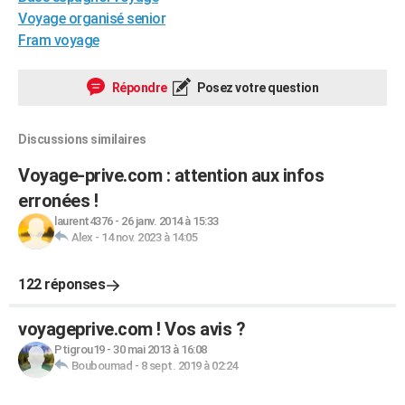
Voyage organisé senior
City break
Voyage de noces
Climat
Destinations
Voyage nature
Forum
+
PHOTO
Fram voyage
GUIDES D'ACHAT
Répondre
Posez votre question
BONS PLANS
CARTE DE VOEUX
Discussions similaires
Carte Bonne année
Carte Pâques
Carte de Noël
Carte Saint-Valentin
Carte d'anniversaire
DICTIONNAIRE
Voyage-prive.com : attention aux infos
erronées !
Biographies
Expressions
Dictionnaire
Citations
Proverbes
PROGRAMME TV
laurent4376
-
26 janv. 2014 à 15:33
Alex
-
14 nov. 2023 à 14:05
COPAINS D'AVANT
Se connecter
Collèges
Universités
Service militaire
S'inscrire
Lycées
Primaires
Entreprises
Avis de recherche
AVIS DE DÉCÈS
122 réponses
FORUM
voyageprive.com ! Vos avis ?
Lifestyle
Sport
Television
Cinema
Bricolage
Culture
Auto
Voyage
Ptigrou19
-
30 mai 2013 à 16:08
Bouboumad
-
8 sept. 2019 à 02:24