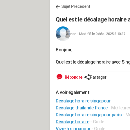
Sujet Précédent
Quel est le décalage horair
non
-
Modifié le 9 déc. 2025 à 10:37
Bonjour,
Quel est le décalage horaire avec Sin
Répondre
Partager
A voir également:
Decalage horaire singapour
Decalage thailande france
- Meilleur
Décalage horaire singapour paris
- M
Décalage horaire
- Guide
Vivre à singapour
- Guide