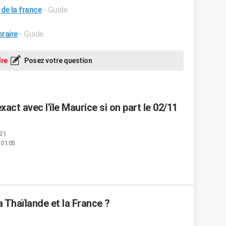
 de la france
- Guide
raire
- Guide
re
Posez votre question
xact avec l'île Maurice si on part le 02/11
:21
 01:05
a Thaïlande et la France ?