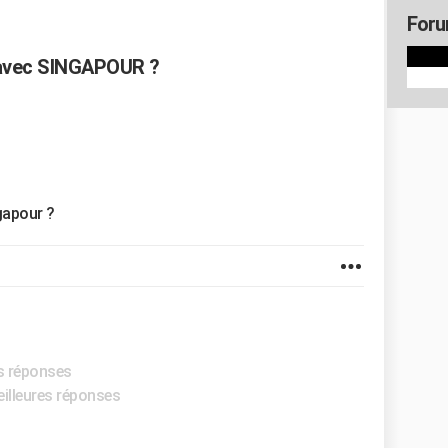
Foru
e avec SINGAPOUR ?
gapour ?
es réponses
eilleures réponses