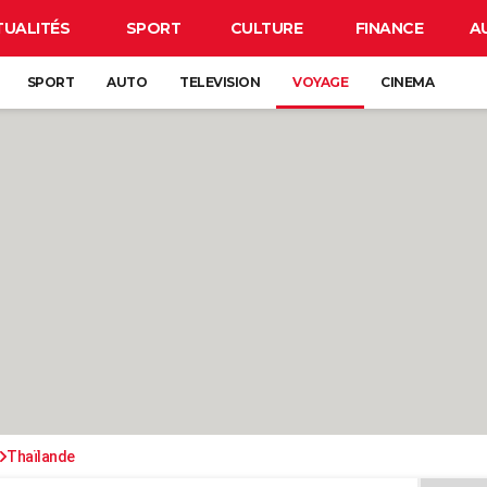
TUALITÉS
SPORT
CULTURE
FINANCE
A
SPORT
AUTO
TELEVISION
VOYAGE
CINEMA
Thaïlande