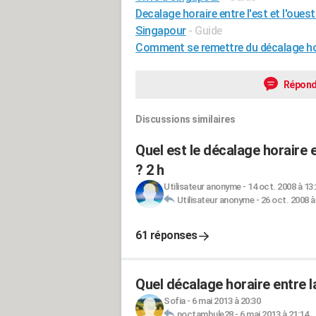
Decalage horaire entre l'est et l'ouest
Singapour
- Guide
Comment se remettre du décalage ho
Répond
Discussions similaires
Quel est le décalage horaire e
? 2 h
Utilisateur anonyme
-
14 oct. 2008 à 13
Utilisateur anonyme
-
26 oct. 2008 à
61 réponses
Quel décalage horaire entre l
Sofia
-
6 mai 2013 à 20:30
noctambule28
-
6 mai 2013 à 21:14