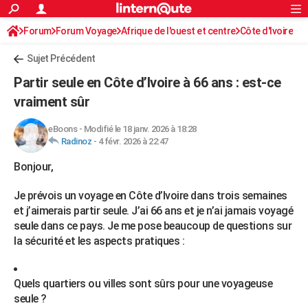
ACTUALITÉS
Forum
Forum Voyage
Afrique de l'ouest et centre
Connexion
S'inscrire
Côte d'Ivoire
Rechercher
Société
Education
Villes
Politique
Faits Divers
Monde
+
SPORT
Sujet Précédent
Football
Cyclisme
Forum
Coupe du monde 2026
Tennis
Rugby
CULTURE
Partir seule en Côte d’Ivoire à 66 ans : est-ce
TNT
Cinéma
Musique
Programme TV
Streaming
Sorties cinéma
+
vraiment sûr
FINANCE
Impôts
Immobilier
Banque
Crédit
Retraite
Epargne
Risques naturels par ville
Assurance
AUTO
eBoons
-
Modifié le 18 janv. 2026 à 18:28
Radinoz
-
4 févr. 2026 à 22:47
Réserver un essai
Berlines
Forum auto
Essais
Citadines
SUV
+
HIGH-TECH
Bonjour,
Meilleur smartphone
Ordinateurs
Guide high-tech
Mobiles
Internet
Jeux vidéo
+
BRICOLAGE
Je prévois un voyage en Côte d’Ivoire dans trois semaines
Aménagement intérieur
Cuisine
Jardinage
+
Forum
Extérieur
Salle de bains
Rangement
et j’aimerais partir seule. J’ai 66 ans et je n’ai jamais voyagé
WEEK-END
seule dans ce pays. Je me pose beaucoup de questions sur
Escapades
Expositions
Week-end nature
Guides de France
Patrimoine
Musées
+
la sécurité et les aspects pratiques :
LIFESTYLE
Bien-être
Mode
+
Art de vivre
Loisirs
Modes de vie
SANTE
Quels quartiers ou villes sont sûrs pour une voyageuse
Guide de la santé
Médicaments
+
Alimentation
Maladies
Sommeil
VOYAGE
seule ?