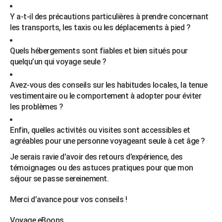
City break
Voyage de noces
Climat
Destinations
Voyage nature
Forum
+
PHOTO
Y a-t-il des précautions particulières à prendre concernant
les transports, les taxis ou les déplacements à pied ?
GUIDES D'ACHAT
Quels hébergements sont fiables et bien situés pour
BONS PLANS
quelqu’un qui voyage seule ?
CARTE DE VOEUX
Avez-vous des conseils sur les habitudes locales, la tenue
Carte Bonne année
Carte Pâques
Carte de Noël
Carte Saint-Valentin
Carte d'anniversaire
DICTIONNAIRE
vestimentaire ou le comportement à adopter pour éviter
les problèmes ?
Biographies
Expressions
Dictionnaire
Citations
Proverbes
PROGRAMME TV
Enfin, quelles activités ou visites sont accessibles et
COPAINS D'AVANT
agréables pour une personne voyageant seule à cet âge ?
Se connecter
Collèges
Universités
Service militaire
S'inscrire
Lycées
Primaires
Entreprises
Avis de recherche
AVIS DE DÉCÈS
Je serais ravie d’avoir des retours d’expérience, des
témoignages ou des astuces pratiques pour que mon
FORUM
séjour se passe sereinement.
Lifestyle
Sport
Television
Cinema
Bricolage
Culture
Auto
Voyage
Merci d’avance pour vos conseils !
Voyage eBoons