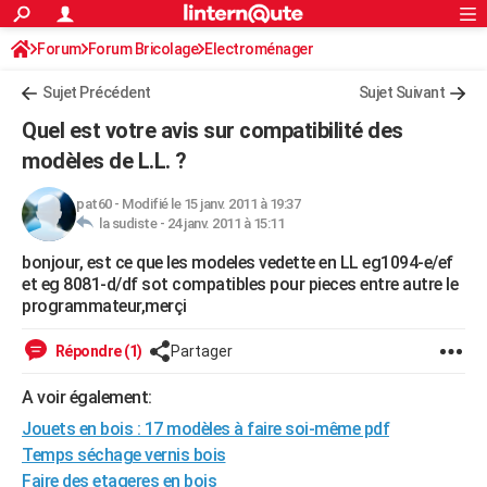
ACTUALITÉS
Forum
Forum Bricolage
Connexion
Electroménager
S'inscrire
Rechercher
Société
Education
Villes
Politique
Faits Divers
Monde
+
SPORT
Sujet Précédent
Sujet Suivant
Football
Cyclisme
Forum
Coupe du monde 2026
Tennis
Rugby
CULTURE
Quel est votre avis sur compatibilité des
TNT
Cinéma
Musique
Programme TV
Streaming
Sorties cinéma
+
modèles de L.L. ?
FINANCE
Impôts
Immobilier
Banque
Crédit
Retraite
Epargne
Risques naturels par ville
Assurance
AUTO
pat60
-
Modifié le 15 janv. 2011 à 19:37
la sudiste -
24 janv. 2011 à 15:11
Réserver un essai
Berlines
Forum auto
Essais
Citadines
SUV
+
HIGH-TECH
bonjour, est ce que les modeles vedette en LL eg1094-e/ef
et eg 8081-d/df sot compatibles pour pieces entre autre le
Meilleur smartphone
Ordinateurs
Guide high-tech
Mobiles
Internet
Jeux vidéo
+
BRICOLAGE
programmateur,merçi
Aménagement intérieur
Cuisine
Jardinage
+
Forum
Extérieur
Salle de bains
Rangement
WEEK-END
Répondre (1)
Partager
Escapades
Expositions
Week-end nature
Guides de France
Patrimoine
Musées
+
LIFESTYLE
A voir également:
Bien-être
Mode
+
Art de vivre
Loisirs
Modes de vie
SANTE
Jouets en bois : 17 modèles à faire soi-même pdf
Temps séchage vernis bois
Guide de la santé
Médicaments
+
Alimentation
Maladies
Sommeil
VOYAGE
Faire des etageres en bois