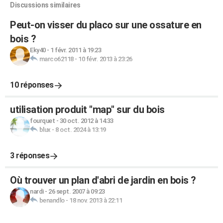
Discussions similaires
Peut-on visser du placo sur une ossature en
bois ?
Eky40
-
1 févr. 2011 à 19:23
marco62118
-
10 févr. 2013 à 23:26
10 réponses
utilisation produit "map" sur du bois
fourquet
-
30 oct. 2012 à 14:33
blux
-
8 oct. 2024 à 13:19
3 réponses
Où trouver un plan d'abri de jardin en bois ?
nardi
-
26 sept. 2007 à 09:23
benandlo
-
18 nov. 2013 à 22:11