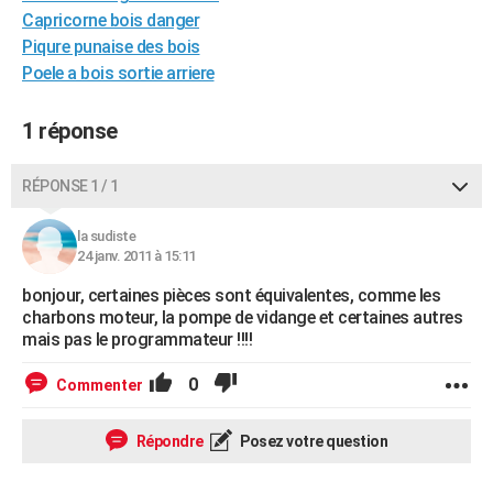
Capricorne bois danger
City break
Voyage de noces
Climat
Destinations
Voyage nature
Forum
+
PHOTO
Piqure punaise des bois
GUIDES D'ACHAT
Poele a bois sortie arriere
BONS PLANS
1 réponse
CARTE DE VOEUX
RÉPONSE 1 / 1
Carte Bonne année
Carte Pâques
Carte de Noël
Carte Saint-Valentin
Carte d'anniversaire
DICTIONNAIRE
la sudiste
Biographies
Expressions
Dictionnaire
Citations
Proverbes
PROGRAMME TV
24 janv. 2011 à 15:11
COPAINS D'AVANT
bonjour, certaines pièces sont équivalentes, comme les
charbons moteur, la pompe de vidange et certaines autres
Se connecter
Collèges
Universités
Service militaire
S'inscrire
Lycées
Primaires
Entreprises
Avis de recherche
mais pas le programmateur !!!!
AVIS DE DÉCÈS
FORUM
0
Commenter
Lifestyle
Sport
Television
Cinema
Bricolage
Culture
Auto
Voyage
Répondre
Posez votre question