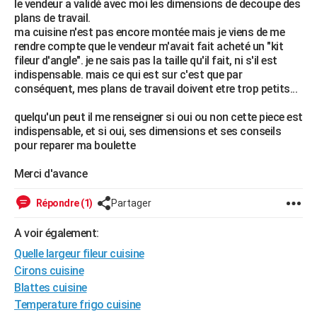
le vendeur a validé avec moi les dimensions de decoupe des
City break
Voyage de noces
Climat
Destinations
Voyage nature
Forum
+
plans de travail.
PHOTO
ma cuisine n'est pas encore montée mais je viens de me
rendre compte que le vendeur m'avait fait acheté un "kit
GUIDES D'ACHAT
fileur d'angle". je ne sais pas la taille qu'il fait, ni s'il est
indispensable. mais ce qui est sur c'est que par
BONS PLANS
conséquent, mes plans de travail doivent etre trop petits...
CARTE DE VOEUX
quelqu'un peut il me renseigner si oui ou non cette piece est
Carte Bonne année
Carte Pâques
Carte de Noël
Carte Saint-Valentin
Carte d'anniversaire
indispensable, et si oui, ses dimensions et ses conseils
DICTIONNAIRE
pour reparer ma boulette
Biographies
Expressions
Dictionnaire
Citations
Proverbes
PROGRAMME TV
Merci d'avance
COPAINS D'AVANT
Répondre (1)
Partager
Se connecter
Collèges
Universités
Service militaire
S'inscrire
Lycées
Primaires
Entreprises
Avis de recherche
AVIS DE DÉCÈS
A voir également:
FORUM
Quelle largeur fileur cuisine
Cirons cuisine
Lifestyle
Sport
Television
Cinema
Bricolage
Culture
Auto
Voyage
Blattes cuisine
Temperature frigo cuisine