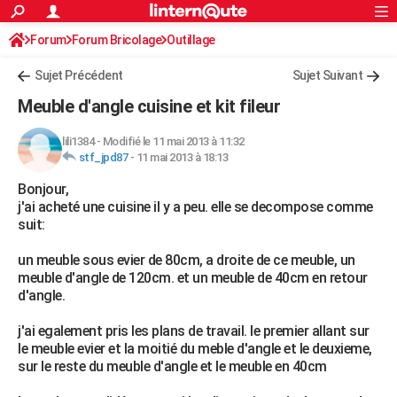
ACTUALITÉS
Forum
Forum Bricolage
Connexion
Outillage
S'inscrire
Rechercher
Société
Education
Villes
Politique
Faits Divers
Monde
+
SPORT
Sujet Précédent
Sujet Suivant
Football
Cyclisme
Forum
Coupe du monde 2026
Tennis
Rugby
CULTURE
Meuble d'angle cuisine et kit fileur
TNT
Cinéma
Musique
Programme TV
Streaming
Sorties cinéma
+
FINANCE
lili1384
-
Modifié le 11 mai 2013 à 11:32
stf_jpd87
-
11 mai 2013 à 18:13
Impôts
Immobilier
Banque
Crédit
Retraite
Epargne
Risques naturels par ville
Assurance
AUTO
Bonjour,
Réserver un essai
Berlines
Forum auto
Essais
Citadines
SUV
+
HIGH-TECH
j'ai acheté une cuisine il y a peu. elle se decompose comme
suit:
Meilleur smartphone
Ordinateurs
Guide high-tech
Mobiles
Internet
Jeux vidéo
+
BRICOLAGE
un meuble sous evier de 80cm, a droite de ce meuble, un
Aménagement intérieur
Cuisine
Jardinage
+
Forum
Extérieur
Salle de bains
Rangement
WEEK-END
meuble d'angle de 120cm. et un meuble de 40cm en retour
d'angle.
Escapades
Expositions
Week-end nature
Guides de France
Patrimoine
Musées
+
LIFESTYLE
j'ai egalement pris les plans de travail. le premier allant sur
Bien-être
Mode
+
Art de vivre
Loisirs
Modes de vie
SANTE
le meuble evier et la moitié du meble d'angle et le deuxieme,
sur le reste du meuble d'angle et le meuble en 40cm
Guide de la santé
Médicaments
+
Alimentation
Maladies
Sommeil
VOYAGE