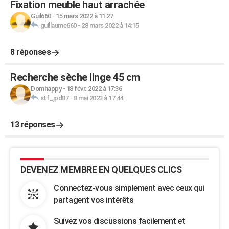
Fixation meuble haut arrachée
Guil660
-
15 mars 2022 à 11:27
guillaume660
-
28 mars 2022 à 14:15
8 réponses
Recherche sèche linge 45 cm
Domhappy
-
18 févr. 2022 à 17:36
stf_jpd87
-
8 mai 2023 à 17:44
13 réponses
DEVENEZ MEMBRE EN QUELQUES CLICS
Connectez-vous simplement avec ceux qui
partagent vos intérêts
Suivez vos discussions facilement et