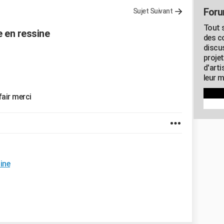
Foru
Sujet Suivant
Tout s
 en ressine
des c
discu
proje
d'art
leur m
fair merci
ine