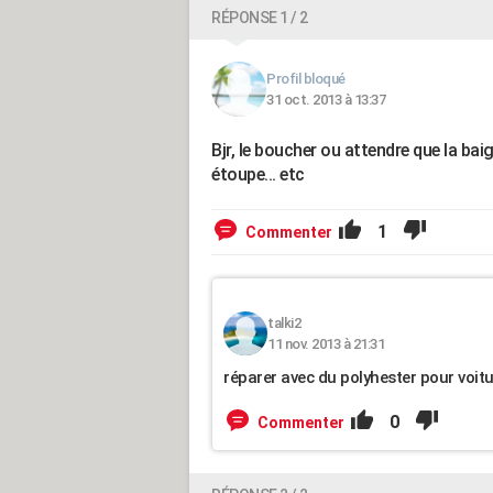
RÉPONSE 1 / 2
Profil bloqué
31 oct. 2013 à 13:37
Bjr, le boucher ou attendre que la baig
étoupe... etc
1
Commenter
talki2
11 nov. 2013 à 21:31
réparer avec du polyhester pour voitu
0
Commenter