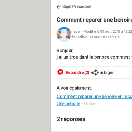
Sujet Précédent
Comment reparer une benoire
nacer
-
Modifié le 31 oct. 2013 à 13:22
talki2 -
11 nov. 2013 à 21:31
Bonjour,
j ai un trou dant la benoire comment 
Répondre (2)
Partager
A voir également:
Comment reparer une benoire en ress
Une benoire
- Guide
2 réponses