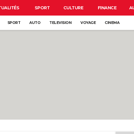
TUALITÉS
SPORT
CULTURE
FINANCE
A
SPORT
AUTO
TELEVISION
VOYAGE
CINEMA