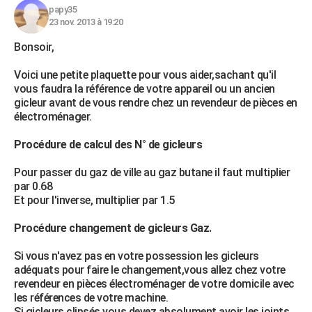
papy35
City break
Voyage de noces
Climat
Destinations
Voyage nature
Forum
+
PHOTO
23 nov. 2013 à 19:20
GUIDES D'ACHAT
Bonsoir,
BONS PLANS
Voici une petite plaquette pour vous aider,sachant qu'il
vous faudra la référence de votre appareil ou un ancien
CARTE DE VOEUX
gicleur avant de vous rendre chez un revendeur de pièces en
électroménager.
Carte Bonne année
Carte Pâques
Carte de Noël
Carte Saint-Valentin
Carte d'anniversaire
DICTIONNAIRE
Procédure de calcul des N° de gicleurs
Biographies
Expressions
Dictionnaire
Citations
Proverbes
PROGRAMME TV
Pour passer du gaz de ville au gaz butane il faut multiplier
par 0.68
COPAINS D'AVANT
Et pour l'inverse, multiplier par 1.5
Se connecter
Collèges
Universités
Service militaire
S'inscrire
Lycées
Primaires
Entreprises
Avis de recherche
AVIS DE DÉCÈS
Procédure changement de gicleurs Gaz.
FORUM
Si vous n'avez pas en votre possession les gicleurs
Lifestyle
Sport
Television
Cinema
Bricolage
Culture
Auto
Voyage
adéquats pour faire le changement,vous allez chez votre
revendeur en pièces électroménager de votre domicile avec
les références de votre machine.
Si gicleurs clipsés vous devez absolument avoir les joints