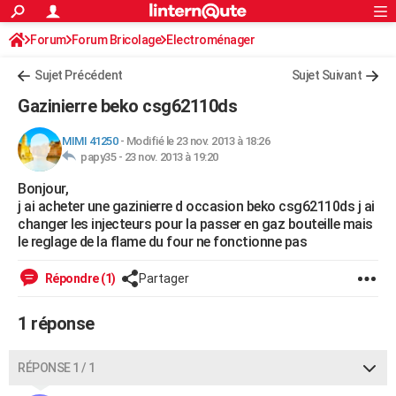
ACTUALITÉS
Forum
Forum Bricolage
Connexion
Electroménager
S'inscrire
Rechercher
Société
Education
Villes
Politique
Faits Divers
Monde
+
SPORT
Sujet Précédent
Sujet Suivant
Football
Cyclisme
Forum
Coupe du monde 2026
Tennis
Rugby
CULTURE
Gazinierre beko csg62110ds
TNT
Cinéma
Musique
Programme TV
Streaming
Sorties cinéma
+
FINANCE
MIMI 41250
-
Modifié le 23 nov. 2013 à 18:26
papy35 -
23 nov. 2013 à 19:20
Impôts
Immobilier
Banque
Crédit
Retraite
Epargne
Risques naturels par ville
Assurance
AUTO
Bonjour,
Réserver un essai
Berlines
Forum auto
Essais
Citadines
SUV
+
HIGH-TECH
j ai acheter une gazinierre d occasion beko csg62110ds j ai
changer les injecteurs pour la passer en gaz bouteille mais
Meilleur smartphone
Ordinateurs
Guide high-tech
Mobiles
Internet
Jeux vidéo
+
BRICOLAGE
le reglage de la flame du four ne fonctionne pas
Aménagement intérieur
Cuisine
Jardinage
+
Forum
Extérieur
Salle de bains
Rangement
WEEK-END
Répondre (1)
Partager
Escapades
Expositions
Week-end nature
Guides de France
Patrimoine
Musées
+
LIFESTYLE
1 réponse
Bien-être
Mode
+
Art de vivre
Loisirs
Modes de vie
SANTE
RÉPONSE 1 / 1
Guide de la santé
Médicaments
+
Alimentation
Maladies
Sommeil
VOYAGE