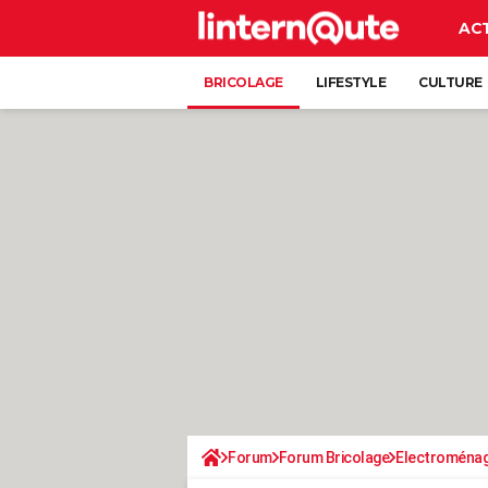
AC
BRICOLAGE
LIFESTYLE
CULTURE
Forum
Forum Bricolage
Electroména