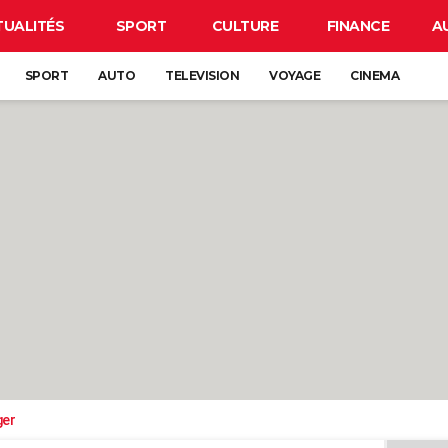
TUALITÉS
SPORT
CULTURE
FINANCE
A
SPORT
AUTO
TELEVISION
VOYAGE
CINEMA
ger