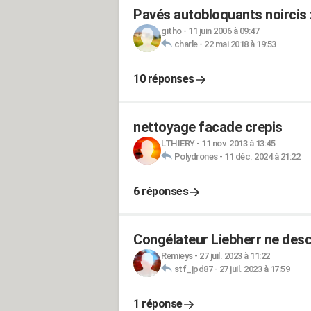
Pavés autobloquants noircis 
githo
-
11 juin 2006 à 09:47
charle
-
22 mai 2018 à 19:53
10 réponses
nettoyage facade crepis
LTHIERY
-
11 nov. 2013 à 13:45
Polydrones
-
11 déc. 2024 à 21:22
6 réponses
Congélateur Liebherr ne desc
Remieys
-
27 juil. 2023 à 11:22
stf_jpd87
-
27 juil. 2023 à 17:59
1 réponse