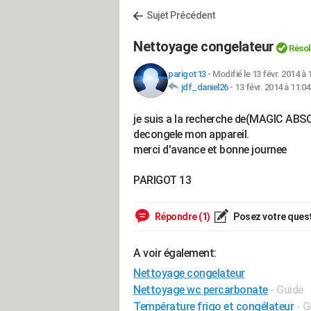
Sujet Précédent
Nettoyage congelateur
Réso
parigot13
-
Modifié le 13 févr. 2014 à 
jdf_daniel26
-
13 févr. 2014 à 11:04
je suis a la recherche de(MAGIC ABSO
decongele mon appareil.
merci d'avance et bonne journee
PARIGOT 13
Répondre (1)
Posez votre ques
A voir également:
Nettoyage congelateur
Nettoyage wc percarbonate
- Guide
Température frigo et congélateur
- G