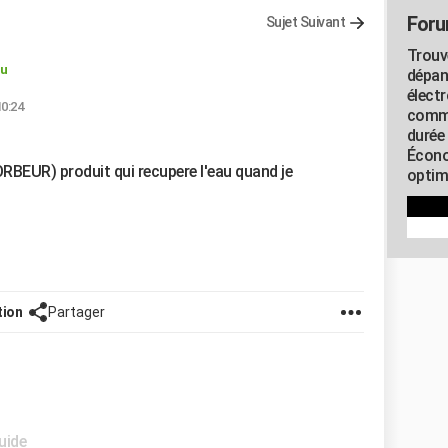
Foru
Sujet Suivant
Trouv
lu
dépan
élect
10:24
commu
durée
Écono
RBEUR) produit qui recupere l'eau quand je
optimi
tion
Partager
uide