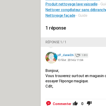
Produit nettoyage lave vaisselle
- Gu
Nettoyer congélateur sans débranch
Nettoyage façade
- Guide
1 réponse
RÉPONSE 1 / 1
jdf_daniel26
1 813
13 févr. 2014 à 11:04
Bonjour,
Vous trouverez surtout en magasin d
essayer l'éponge magique.
Cdlt,
0
Commenter