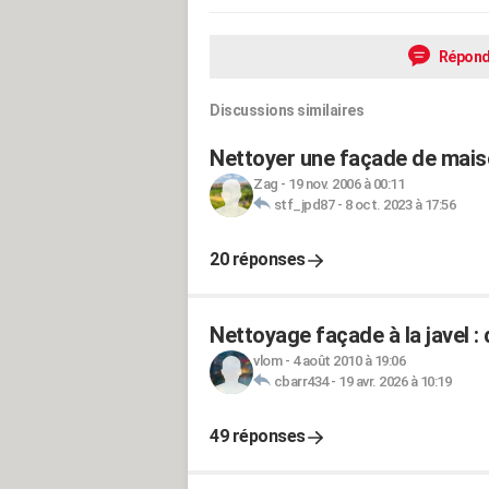
Répond
Discussions similaires
Nettoyer une façade de maiso
Zag
-
19 nov. 2006 à 00:11
stf_jpd87
-
8 oct. 2023 à 17:56
20 réponses
Nettoyage façade à la javel : 
vlom
-
4 août 2010 à 19:06
cbarr434
-
19 avr. 2026 à 10:19
49 réponses