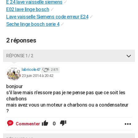
E 24 lave vaisselle siemens
✓
City break
Voyage de noces
Climat
Destinations
Voyage nature
Forum
+
PHOTO
E02 lave linge bosch
✓
Lave vaisselle Siemens code erreur E24
✓
GUIDES D'ACHAT
Seche linge bosch serie 4
✓
BONS PLANS
2 réponses
CARTE DE VOEUX
Carte Bonne année
Carte Pâques
Carte de Noël
Carte Saint-Valentin
Carte d'anniversaire
RÉPONSE 1 / 2
DICTIONNAIRE
Biographies
Expressions
Dictionnaire
Citations
Proverbes
labricole47
PROGRAMME TV
2 871
23 juin 2014 à 20:42
COPAINS D'AVANT
bonjour
s'il lave mais n'essore pas je ne pense pas que ce soit les
Se connecter
Collèges
Universités
Service militaire
S'inscrire
Lycées
Primaires
Entreprises
Avis de recherche
AVIS DE DÉCÈS
charbons
mais avez vous un moteur a charbons ou a condensateur
FORUM
?
Lifestyle
Sport
Television
Cinema
Bricolage
Culture
Auto
Voyage
0
Commenter