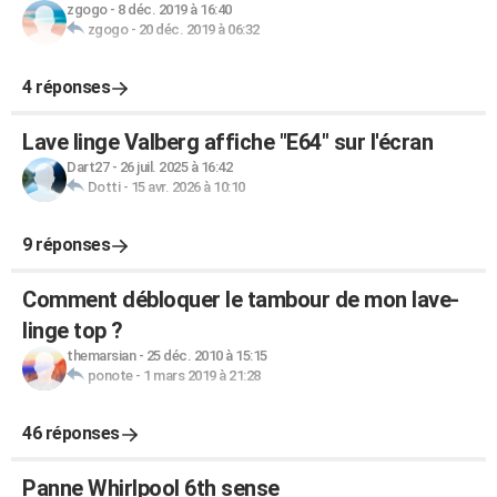
zgogo
-
8 déc. 2019 à 16:40
zgogo
-
20 déc. 2019 à 06:32
4 réponses
Lave linge Valberg affiche "E64" sur l'écran
Dart27
-
26 juil. 2025 à 16:42
Dotti
-
15 avr. 2026 à 10:10
9 réponses
Comment débloquer le tambour de mon lave-
linge top ?
themarsian
-
25 déc. 2010 à 15:15
ponote
-
1 mars 2019 à 21:28
46 réponses
Panne Whirlpool 6th sense