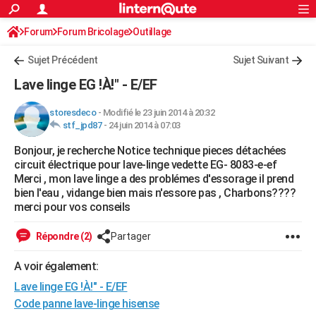
ACTUALITÉS
Forum
Forum Bricolage
Connexion
Outillage
S'inscrire
Rechercher
Société
Education
Villes
Politique
Faits Divers
Monde
+
SPORT
Sujet Précédent
Sujet Suivant
Football
Cyclisme
Forum
Coupe du monde 2026
Tennis
Rugby
CULTURE
Lave linge EG !À!" - E/EF
TNT
Cinéma
Musique
Programme TV
Streaming
Sorties cinéma
+
FINANCE
storesdeco
-
Modifié le 23 juin 2014 à 20:32
stf_jpd87
-
24 juin 2014 à 07:03
Impôts
Immobilier
Banque
Crédit
Retraite
Epargne
Risques naturels par ville
Assurance
AUTO
Bonjour, je recherche Notice technique pieces détachées
Réserver un essai
Berlines
Forum auto
Essais
Citadines
SUV
+
HIGH-TECH
circuit électrique pour lave-linge vedette EG- 8083-e-ef
Merci , mon lave linge a des problémes d'essorage il prend
Meilleur smartphone
Ordinateurs
Guide high-tech
Mobiles
Internet
Jeux vidéo
+
BRICOLAGE
bien l'eau , vidange bien mais n'essore pas , Charbons????
merci pour vos conseils
Aménagement intérieur
Cuisine
Jardinage
+
Forum
Extérieur
Salle de bains
Rangement
WEEK-END
Répondre (2)
Partager
Escapades
Expositions
Week-end nature
Guides de France
Patrimoine
Musées
+
LIFESTYLE
A voir également:
Bien-être
Mode
+
Art de vivre
Loisirs
Modes de vie
SANTE
Lave linge EG !À!" - E/EF
Guide de la santé
Médicaments
+
Alimentation
Maladies
Sommeil
Code panne lave-linge hisense
VOYAGE