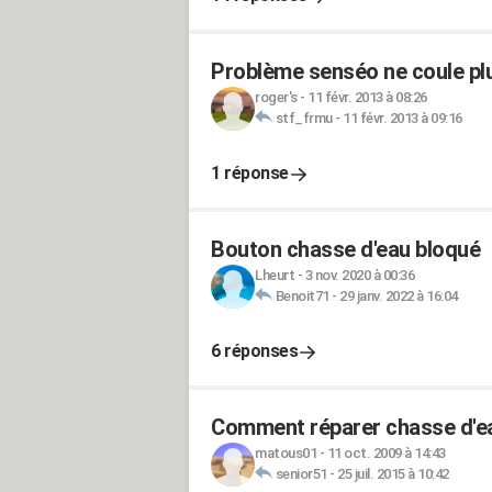
Problème senséo ne coule pl
roger's
-
11 févr. 2013 à 08:26
stf_frmu
-
11 févr. 2013 à 09:16
1 réponse
Bouton chasse d'eau bloqué
Lheurt
-
3 nov. 2020 à 00:36
Benoit71
-
29 janv. 2022 à 16:04
6 réponses
Comment réparer chasse d'ea
matous01
-
11 oct. 2009 à 14:43
senior51
-
25 juil. 2015 à 10:42