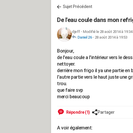
Sujet Précédent
De l'eau coule dans mon refri
djeff
-
Modifié le 28 août 2014 à 19:34
Daniel 26
-
28 août 2014 à 19:53
Bonjour,
de l'eau coule a l'intérieur vers le d
nettoyer.
derrière mon frigo il ya une partie e
l'autre partie vers le haut juste une 
trou.
que faire svp
merci beaucoup
Répondre (1)
Partager
A voir également: