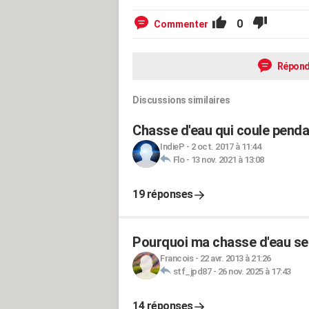
0
Commenter
Répond
Discussions similaires
Chasse d'eau qui coule pend
IndieP
-
2 oct. 2017 à 11:44
Flo
-
13 nov. 2021 à 13:08
19 réponses
Pourquoi ma chasse d'eau se 
Francois
-
22 avr. 2013 à 21:26
stf_jpd87
-
26 nov. 2025 à 17:43
14 réponses