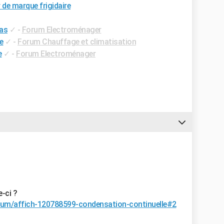
 de marque frigidaire
pas
✓
-
Forum Electroménager
e
✓
-
Forum Chauffage et climatisation
e
✓
-
Forum Electroménager
e-ci ?
forum/affich-120788599-condensation-continuelle#2