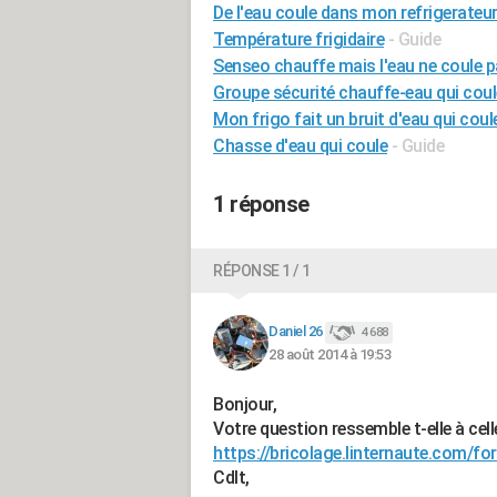
De l'eau coule dans mon refrigerateur
Température frigidaire
- Guide
Senseo chauffe mais l'eau ne coule 
Groupe sécurité chauffe-eau qui coul
Mon frigo fait un bruit d'eau qui coul
Chasse d'eau qui coule
- Guide
1 réponse
RÉPONSE 1 / 1
Daniel 26
4 688
28 août 2014 à 19:53
Bonjour,
Votre question ressemble t-elle à cell
https://bricolage.linternaute.com/
Cdlt,