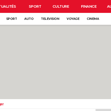
TUALITÉS
SPORT
CULTURE
FINANCE
A
SPORT
AUTO
TELEVISION
VOYAGE
CINEMA
ger