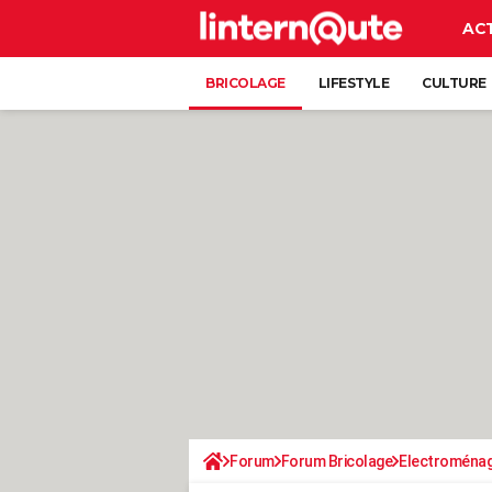
AC
BRICOLAGE
LIFESTYLE
CULTURE
Forum
Forum Bricolage
Electroména