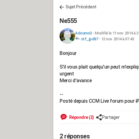
Sujet Précédent
Ne555
Adoums3
-
Modifié le 11 nov. 2014 à 2
stf_jpd87
-
12 nov. 2014 à 07:43
Bonjour
S'il vous plait quelqu'un peut m'expl
urgent
Merci d'avance
--
Posté depuis CCM Live forum pour i
Répondre (2)
Partager
2 réponses