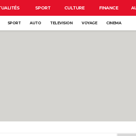
TUALITÉS
SPORT
CULTURE
FINANCE
A
SPORT
AUTO
TELEVISION
VOYAGE
CINEMA