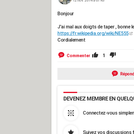
12 nov. 2014 à 07:43
Bonjour
J'ai mal aux doigts de taper , bonne l
https://fr.wikipedia.org/wiki/NE555
Cordialement
1
Commenter
Répond
DEVENEZ MEMBRE EN QUELQ
Connectez-vous simpleme
Suivez vos discussions 