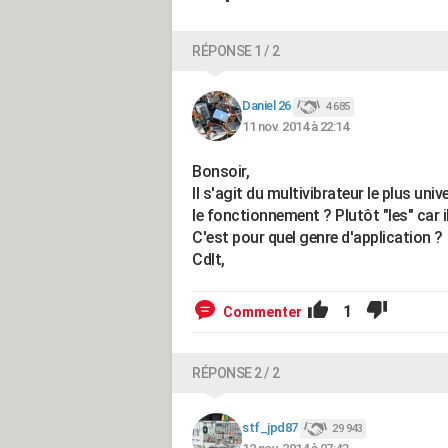
RÉPONSE 1 / 2
Daniel 26
4 685
11 nov. 2014 à 22:14
Bonsoir,
Il s'agit du multivibrateur le plus un
le fonctionnement ? Plutôt "les" car 
C'est pour quel genre d'application ?
Cdlt,
1
Commenter
RÉPONSE 2 / 2
stf_jpd87
29 943