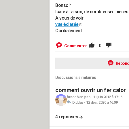
Bonsoir
Icare à raison, de nombreuses pièces
A vous de voir :
vue éclatée
Cordialement
0
Commenter
Répond
Discussions similaires
comment ouvrir un fer calor
bracqbien jean
-
11 juin 2012 à 17:16
Diddus
-
12 déc. 2020 à 16:09
4 réponses