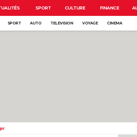
TUALITÉS
SPORT
CULTURE
FINANCE
A
SPORT
AUTO
TELEVISION
VOYAGE
CINEMA
ger