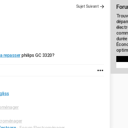
Foru
Sujet Suivant
Trouv
dépan
élect
commu
durée
Écono
optimi
 a repasser
philips GC 3320?
gliss
roménager
troménager
fectcare
-
Forum Electroménager