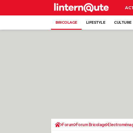
AC
BRICOLAGE
LIFESTYLE
CULTURE
Forum
Forum Bricolage
Electroména