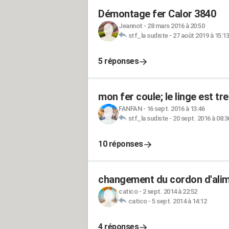
Démontage fer Calor 3840
Jeannot
-
28 mars 2016 à 20:50
stf_la sudiste
-
27 août 2019 à 15:13
5 réponses
mon fer coule; le linge est t
FANFAN
-
16 sept. 2016 à 13:46
stf_la sudiste
-
20 sept. 2016 à 08:3
10 réponses
changement du cordon d'alim
catico
-
2 sept. 2014 à 22:52
catico
-
5 sept. 2014 à 14:12
4 réponses