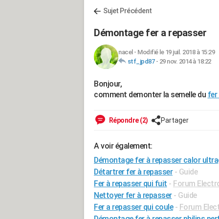
Sujet Précédent
Démontage fer a repasser
nacel
-
Modifié le 19 juil. 2018 à 15:29
stf_jpd87
-
29 nov. 2014 à 18:22
Bonjour,
comment demonter la semelle du
fer
Répondre (2)
Partager
A voir également:
Démontage fer à repasser calor ultra
Détartrer fer à repasser
- Guide
Fer à repasser qui fuit
-
Forum Elect
Nettoyer fer à repasser
- Guide
Fer a repasser qui coule
-
Forum Elec
Démontage fer à repasser philips per