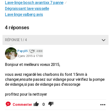
Lave-linge bosch avantixx 7 panne
✓
City break
Voyage de noces
Climat
Destinations
Voyage nature
Forum
+
PHOTO
Dégraissant lave vaisselle
Lave linge valberg avis
GUIDES D'ACHAT
BONS PLANS
4 réponses
CARTE DE VOEUX
RÉPONSE 1 / 4
Carte Bonne année
Carte Pâques
Carte de Noël
Carte Saint-Valentin
Carte d'anniversaire
DICTIONNAIRE
Papy35
4 808
Biographies
Expressions
Dictionnaire
Citations
Proverbes
2 janv. 2015 à 17:00
PROGRAMME TV
Bonjour et meilleurs voeux 2015,
COPAINS D'AVANT
vous avez regardé les charbons ils font 15mm à
Se connecter
Collèges
Universités
Service militaire
S'inscrire
Lycées
Primaires
Entreprises
Avis de recherche
AVIS DE DÉCÈS
changer,ensuite passez sur vidange pour vérifiez la pompe
de vidange,si pas de vidange pas d'essorage
FORUM
profitez pour la nettoyer
Lifestyle
Sport
Television
Cinema
Bricolage
Culture
Auto
Voyage
0
Commenter