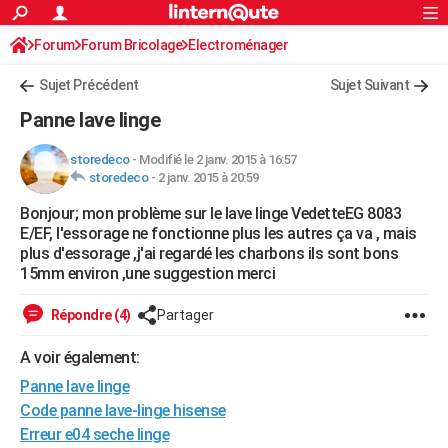
ACTUALITÉS
Forum
Forum Bricolage
Connexion
Electroménager
S'inscrire
Rechercher
Société
Education
Villes
Politique
Faits Divers
Monde
+
SPORT
Sujet Précédent
Sujet Suivant
Football
Cyclisme
Forum
Coupe du monde 2026
Tennis
Rugby
CULTURE
Panne lave linge
TNT
Cinéma
Musique
Programme TV
Streaming
Sorties cinéma
+
FINANCE
storedeco
-
Modifié le 2 janv. 2015 à 16:57
storedeco
-
2 janv. 2015 à 20:59
Impôts
Immobilier
Banque
Crédit
Retraite
Epargne
Risques naturels par ville
Assurance
AUTO
Bonjour; mon problème sur le lave linge VedetteEG 8083
Réserver un essai
Berlines
Forum auto
Essais
Citadines
SUV
+
HIGH-TECH
E/EF, l'essorage ne fonctionne plus les autres ça va , mais
plus d'essorage ,j'ai regardé les charbons ils sont bons
Meilleur smartphone
Ordinateurs
Guide high-tech
Mobiles
Internet
Jeux vidéo
+
BRICOLAGE
15mm environ ,une suggestion merci
Aménagement intérieur
Cuisine
Jardinage
+
Forum
Extérieur
Salle de bains
Rangement
WEEK-END
Répondre (4)
Partager
Escapades
Expositions
Week-end nature
Guides de France
Patrimoine
Musées
+
LIFESTYLE
A voir également:
Panne lave linge
Bien-être
Mode
+
Art de vivre
Loisirs
Modes de vie
SANTE
Code panne lave-linge hisense
Guide de la santé
Médicaments
+
Alimentation
Maladies
Sommeil
VOYAGE
Erreur e04 seche linge