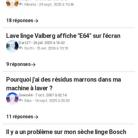
Mimita
-
29 sept. 2025 à 10:46
18 réponses
Lave linge Valberg affiche "E64" sur l'écran
Dart27
-
26 juil. 2025 à 16:42
Dotti
-
15 avr. 2026 à 10:10
9 réponses
Pourquoi j'ai des résidus marrons dans ma
machine à laver ?
Gwen44
-
7 oct. 2007 à 02:14
Max
-
14 sept. 2025 à 20:43
11 réponses
Il y a un problème sur mon sèche linge Bosch