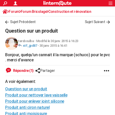
ACTUALITÉS
Forum
Forum Bricolage
Connexion
Construction et rénovation
S'inscrire
Rechercher
Société
Education
Villes
Politique
Faits Divers
Monde
+
SPORT
Sujet Précédent
Sujet Suivant
Football
Cyclisme
Forum
Coupe du monde 2026
Tennis
Rugby
CULTURE
Question sur un produit
TNT
Cinéma
Musique
Programme TV
Streaming
Sorties cinéma
+
FINANCE
tarsboulba
-
Modifié le 30 janv. 2015 à 16:23
stf_jpd87
-
30 janv. 2015 à 16:41
Impôts
Immobilier
Banque
Crédit
Retraite
Epargne
Risques naturels par ville
Assurance
AUTO
Bonjour, quelqu'un cannait il la marque (schuco) pour le pvc
Réserver un essai
Berlines
Forum auto
Essais
Citadines
SUV
+
HIGH-TECH
. merci d'avance
Meilleur smartphone
Ordinateurs
Guide high-tech
Mobiles
Internet
Jeux vidéo
+
BRICOLAGE
Répondre (1)
Partager
Aménagement intérieur
Cuisine
Jardinage
+
Forum
Extérieur
Salle de bains
Rangement
WEEK-END
A voir également:
Escapades
Expositions
Week-end nature
Guides de France
Patrimoine
Musées
+
Question sur un produit
LIFESTYLE
Produit pour nettoyer lave vaisselle
Bien-être
Mode
+
Art de vivre
Loisirs
Modes de vie
SANTE
Produit pour enlever joint silicone
Produit anti ciron naturel
Guide de la santé
Médicaments
+
Alimentation
Maladies
Sommeil
VOYAGE
Produit anti moisissure