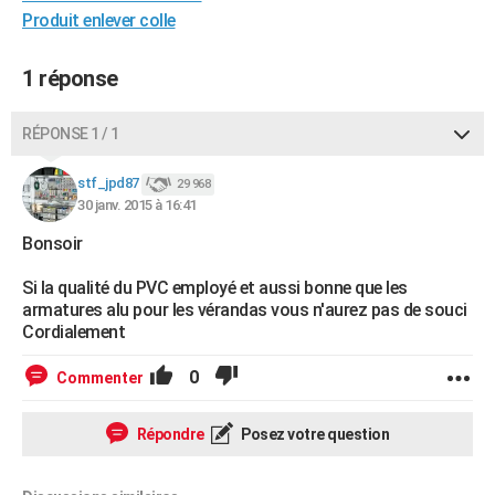
Produit enlever colle
City break
Voyage de noces
Climat
Destinations
Voyage nature
Forum
+
PHOTO
GUIDES D'ACHAT
1 réponse
BONS PLANS
RÉPONSE 1 / 1
CARTE DE VOEUX
stf_jpd87
29 968
Carte Bonne année
Carte Pâques
Carte de Noël
Carte Saint-Valentin
Carte d'anniversaire
DICTIONNAIRE
30 janv. 2015 à 16:41
Bonsoir
Biographies
Expressions
Dictionnaire
Citations
Proverbes
PROGRAMME TV
Si la qualité du PVC employé et aussi bonne que les
COPAINS D'AVANT
armatures alu pour les vérandas vous n'aurez pas de souci
Cordialement
Se connecter
Collèges
Universités
Service militaire
S'inscrire
Lycées
Primaires
Entreprises
Avis de recherche
AVIS DE DÉCÈS
0
Commenter
FORUM
Lifestyle
Sport
Television
Cinema
Bricolage
Culture
Auto
Voyage
Répondre
Posez votre question