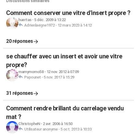
Discussions similaires
Comment conserver une vitre d'insert propre ?
huertas
-
5 déc. 2009 à 13:22
Adrienlavigne1972
-
12 mars 2023 à 14:12
20 réponses
se chauffer avec un insert et avoir une vitre
propre?
mamymomo58
-
12 nov. 2012 à 07:09
Papounet
-
5 nov. 2017 à 15:29
31 réponses
Comment rendre brillant du carrelage vendu
mat ?
ChristopheN
-
2 avr. 2006 à 16:50
Utilisateur anonyme
-
5 oct. 2013 à 10:33