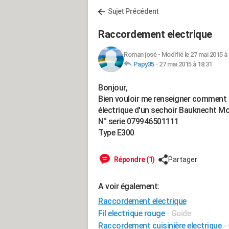
Sujet Précédent
Raccordement electrique
Roman josé
-
Modifié le 27 mai 2015 à
Papy35
-
27 mai 2015 à 18:31
Bonjour,
Bien vouloir me renseigner comment 
électrique d'un sechoir Bauknecht 
N° serie 079946501111
Type E300
Répondre (1)
Partager
A voir également:
Raccordement electrique
Fil electrique rouge
- Guide
Raccordement cuisinière electrique
-