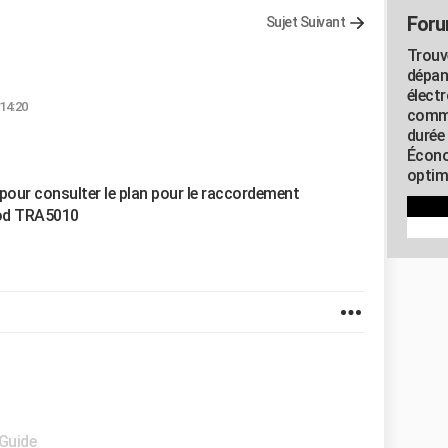
Foru
Sujet Suivant
Trouv
dépan
élect
 14:20
commu
durée
Écono
optimi
pour consulter le plan pour le raccordement
Mod TRA5010
 Guide