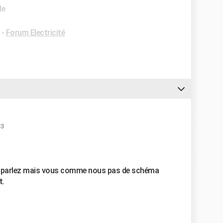
de
-
Forum Electricité
33
us parlez mais vous comme nous pas de schéma
t.