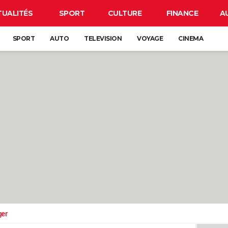
TUALITÉS
SPORT
CULTURE
FINANCE
A
SPORT
AUTO
TELEVISION
VOYAGE
CINEMA
ger