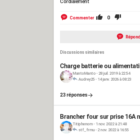
Cordialement
0
Commenter
Répond
Discussions similaires
Charge batterie ou alimentati
MantoManto
-
28 juil. 2019 à 22:54
Audrey25
-
14 janv. 2026 à 08:23
23 réponses
Brancher four sur prise 16A 
Titiphenom
-
1 nov. 2022 à 21:48
stf_frmu
-
2 nov. 2022 à 16:55