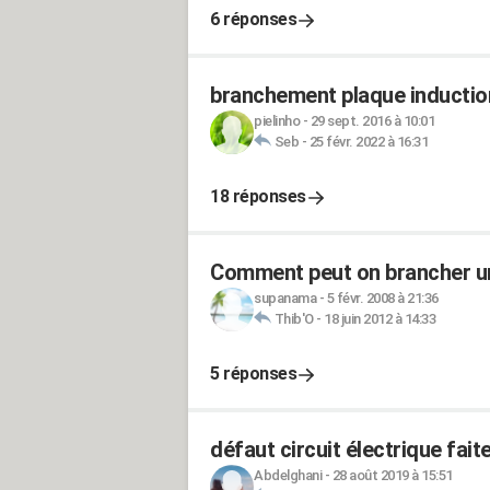
6 réponses
branchement plaque inductio
pielinho
-
29 sept. 2016 à 10:01
Seb
-
25 févr. 2022 à 16:31
18 réponses
Comment peut on brancher une
supanama
-
5 févr. 2008 à 21:36
Thib'O
-
18 juin 2012 à 14:33
5 réponses
défaut circuit électrique fait
Abdelghani
-
28 août 2019 à 15:51