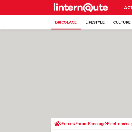
AC
BRICOLAGE
LIFESTYLE
CULTURE
Forum
Forum Bricolage
Electroména