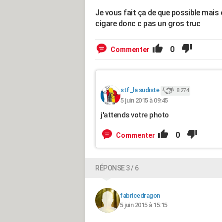
Je vous fait ça de que possible mais 
cigare donc c pas un gros truc
0
Commenter
stf_la sudiste
8 274
5 juin 2015 à 09:45
j'attends votre photo
0
Commenter
RÉPONSE 3 / 6
fabricedragon
5 juin 2015 à 15:15