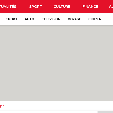
TUALITÉS
SPORT
CULTURE
FINANCE
A
SPORT
AUTO
TELEVISION
VOYAGE
CINEMA
ger