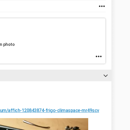
 en photo
forum/affich-120843874-frigo-climaspace-mr49scv