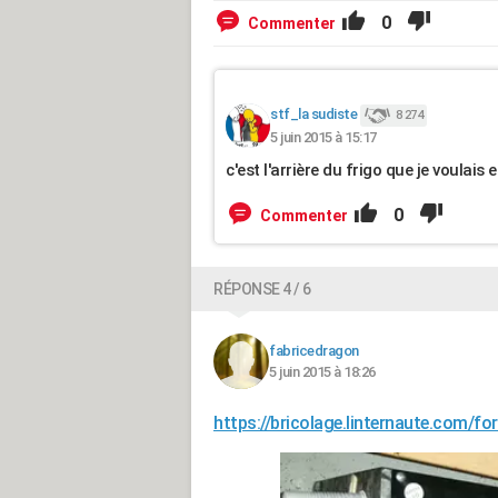
0
Commenter
stf_la sudiste
8 274
5 juin 2015 à 15:17
c'est l'arrière du frigo que je voulais
0
Commenter
RÉPONSE 4 / 6
fabricedragon
5 juin 2015 à 18:26
https://bricolage.linternaute.com/