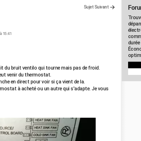
Foru
Sujet Suivant
Trouv
dépan
élect
 à 15:41
commu
durée
Écono
optimi
ait du bruit ventilo qui tourne mais pas de froid.
eut venir du thermostat.
e en direct pour voir si ça vient de la.
mostat à acheté ou un autre qui s'adapte. Je vous