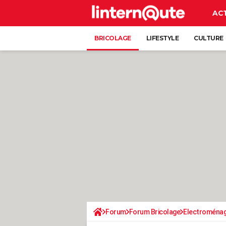
AC
BRICOLAGE
LIFESTYLE
CULTURE
Forum
Forum Bricolage
Electroména