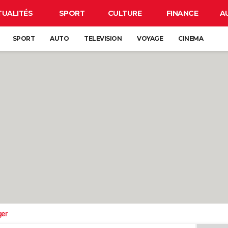
TUALITÉS
SPORT
CULTURE
FINANCE
A
SPORT
AUTO
TELEVISION
VOYAGE
CINEMA
ger