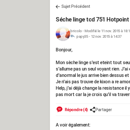
Sujet Précédent
Séche linge tcd 751 Hotpoint 
bricolo
-
Modifié le 11 nov. 2015 à 18:
papy35 -
12 nov. 2015 à 14:37
Bonjour,
Mon sèche linge s'est eteint tout seul
s'allume pas un seul voyant rien. J'ai 
d'anormal le jus arrive bien dessus et a
Je n'ais pas trouve de kixon a re amor
Help, j'ai déjà change la resistance il
pas mort car la je crois qu'il va traver
Répondre (4)
Partager
A voir également: