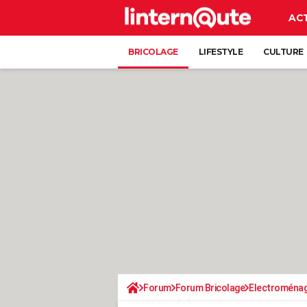
AC
BRICOLAGE
LIFESTYLE
CULTURE
Forum
Forum Bricolage
Electroména