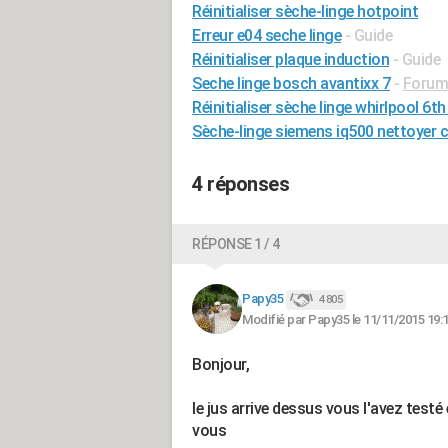
Réinitialiser sèche-linge hotpoint
Erreur e04 seche linge
- Guide
Réinitialiser plaque induction
- Guide
Seche linge bosch avantixx 7
-
Forum
Réinitialiser sèche linge whirlpool 6t
Sèche-linge siemens iq500 nettoyer 
4 réponses
RÉPONSE 1 / 4
Papy35
4 805
Modifié par Papy35 le 11/11/2015 19:
Bonjour,
le jus arrive dessus vous l'avez testé
vous