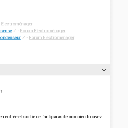
 Electroménager
h sense
✓
-
Forum Electroménager
condenseur
✓
-
Forum Electroménager
11
 en entrée et sortie de l'antiparasite combien trouvez