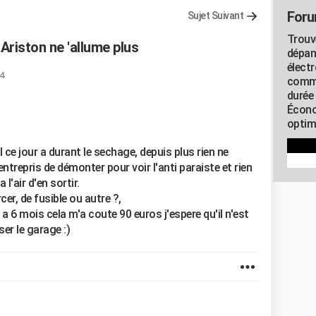
Foru
Sujet Suivant
Trouv
Ariston ne 'allume plus
dépan
élect
14
commu
durée
Écono
optimi
 ce jour a durant le sechage, depuis plus rien ne
entrepris de démonter pour voir l'anti paraiste et rien
 l'air d'en sortir.
cer, de fusible ou autre ?,
 y a 6 mois cela m'a coute 90 euros j'espere qu'il n'est
ser le garage :)