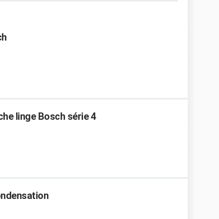
ch
che linge Bosch série 4
condensation