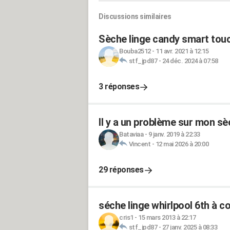
Discussions similaires
Sèche linge candy smart tou
Bouba2512
-
11 avr. 2021 à 12:15
stf_jpd87
-
24 déc. 2024 à 07:58
3 réponses
Il y a un problème sur mon sè
Bataviaa
-
9 janv. 2019 à 22:33
Vincent
-
12 mai 2026 à 20:00
29 réponses
séche linge whirlpool 6th à 
cris1
-
15 mars 2013 à 22:17
stf_jpd87
-
27 janv. 2025 à 08:33