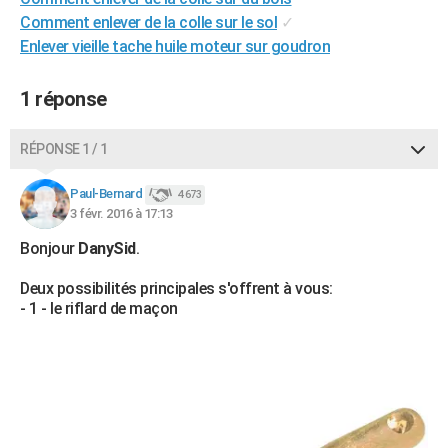
City break
Voyage de noces
Climat
Destinations
Voyage nature
Forum
+
Comment enlever de la colle sur le sol
✓
PHOTO
Enlever vieille tache huile moteur sur goudron
GUIDES D'ACHAT
1 réponse
BONS PLANS
CARTE DE VOEUX
RÉPONSE 1 / 1
Carte Bonne année
Carte Pâques
Carte de Noël
Carte Saint-Valentin
Carte d'anniversaire
DICTIONNAIRE
Paul-Bernard
4 673
3 févr. 2016 à 17:13
Biographies
Expressions
Dictionnaire
Citations
Proverbes
PROGRAMME TV
Bonjour
DanySid
.
COPAINS D'AVANT
Deux possibilités principales s'offrent à vous:
Se connecter
Collèges
Universités
Service militaire
S'inscrire
Lycées
Primaires
Entreprises
Avis de recherche
- 1 - le riflard de maçon
AVIS DE DÉCÈS
FORUM
Lifestyle
Sport
Television
Cinema
Bricolage
Culture
Auto
Voyage