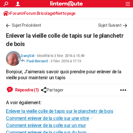
ACTUALITÉS
Forum
Forum Bricolage
Connexion
Nettoyage
S'inscrire
Rechercher
Société
Education
Villes
Politique
Faits Divers
Monde
+
SPORT
Sujet Précédent
Sujet Suivant
Football
Cyclisme
Forum
Coupe du monde 2026
Tennis
Rugby
CULTURE
Enlever la vieille colle de tapis sur le planchetr
TNT
Cinéma
Musique
Programme TV
Streaming
Sorties cinéma
+
de bois
FINANCE
Impôts
Immobilier
Banque
Crédit
Retraite
Epargne
Risques naturels par ville
Assurance
AUTO
DanySid
-
Modifié le 3 févr. 2016 à 15:49
Paul-Bernard
-
3 févr. 2016 à 17:13
Réserver un essai
Berlines
Forum auto
Essais
Citadines
SUV
+
HIGH-TECH
Bonjour, J'aimerais savoir quoi prendre pour enlever de la
vieille pour maintenir un tapis
Meilleur smartphone
Ordinateurs
Guide high-tech
Mobiles
Internet
Jeux vidéo
+
BRICOLAGE
Répondre (1)
Partager
Aménagement intérieur
Cuisine
Jardinage
+
Forum
Extérieur
Salle de bains
Rangement
WEEK-END
A voir également:
Escapades
Expositions
Week-end nature
Guides de France
Patrimoine
Musées
+
LIFESTYLE
Enlever la vieille colle de tapis sur le planchetr de bois
Bien-être
Mode
+
Art de vivre
Loisirs
Modes de vie
SANTE
Comment enlever de la colle sur une vitre
✓
Comment enlever de la colle sur un mur
Guide de la santé
Médicaments
+
Alimentation
Maladies
Sommeil
VOYAGE
Comment enlever de la colle sur du bois