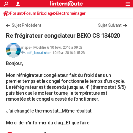
ACTUALITÉS
Forum
Forum Bricolage
Connexion
Electroménager
S'inscrire
Rechercher
Société
Education
Villes
Politique
Faits Divers
Monde
+
SPORT
Sujet Précédent
Sujet Suivant
Football
Cyclisme
Forum
Coupe du monde 2026
Tennis
Rugby
CULTURE
Re frégirateur congelateur BEKO CS 134020
TNT
Cinéma
Musique
Programme TV
Streaming
Sorties cinéma
+
FINANCE
jinape
-
Modifié le 10 févr. 2016 à 09:02
stf_la sudiste
-
10 févr. 2016 à 15:28
Impôts
Immobilier
Banque
Crédit
Retraite
Epargne
Risques naturels par ville
Assurance
AUTO
Bonjour,
Réserver un essai
Berlines
Forum auto
Essais
Citadines
SUV
+
HIGH-TECH
Mon réfrégirateur congélateur fait du froid dans un
Meilleur smartphone
Ordinateurs
Guide high-tech
Mobiles
Internet
Jeux vidéo
+
BRICOLAGE
premier temps et le congel fonctionne le temps d'un cycle.
Le réfrégirateur est descendu jusqu'au 4° (thermostat 5/5)
Aménagement intérieur
Cuisine
Jardinage
+
Forum
Extérieur
Salle de bains
Rangement
WEEK-END
puis bien que le moteur tourne, la température est
remontée et le congel a cessé de fonctionner.
Escapades
Expositions
Week-end nature
Guides de France
Patrimoine
Musées
+
LIFESTYLE
J'ai changé le thermostat...Même résultat
Bien-être
Mode
+
Art de vivre
Loisirs
Modes de vie
SANTE
Merci de m'informer du diag...Et que faire
Guide de la santé
Médicaments
+
Alimentation
Maladies
Sommeil
VOYAGE