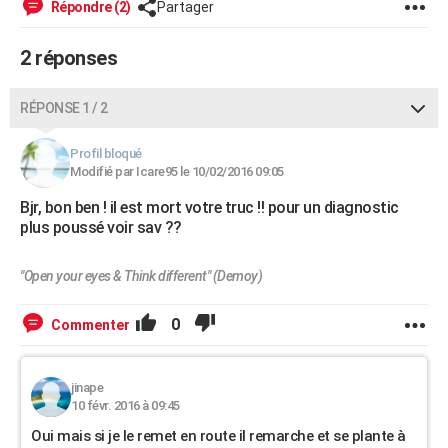
Répondre (2)
Partager
City break
Voyage de noces
Climat
Destinations
Voyage nature
Forum
+
PHOTO
2 réponses
GUIDES D'ACHAT
BONS PLANS
RÉPONSE 1 / 2
CARTE DE VOEUX
Profil bloqué
Modifié par Icare95 le 10/02/2016 09:05
Carte Bonne année
Carte Pâques
Carte de Noël
Carte Saint-Valentin
Carte d'anniversaire
DICTIONNAIRE
Bjr, bon ben ! il est mort votre truc !! pour un diagnostic
Biographies
Expressions
Dictionnaire
Citations
Proverbes
plus poussé voir sav ??
PROGRAMME TV
COPAINS D'AVANT
"Open your eyes & Think different" (Demoy)
Se connecter
Collèges
Universités
Service militaire
S'inscrire
Lycées
Primaires
Entreprises
Avis de recherche
AVIS DE DÉCÈS
0
Commenter
FORUM
Lifestyle
Sport
Television
Cinema
Bricolage
Culture
Auto
Voyage
jinape
10 févr. 2016 à 09:45
Oui mais si je le remet en route il remarche et se plante à