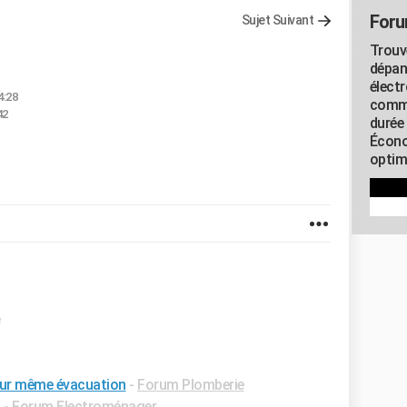
Foru
Sujet Suivant
Trouv
dépan
élect
4:28
commu
42
durée
Écono
optimi
e
e sur même évacuation
-
Forum Plomberie
✓
-
Forum Electroménager