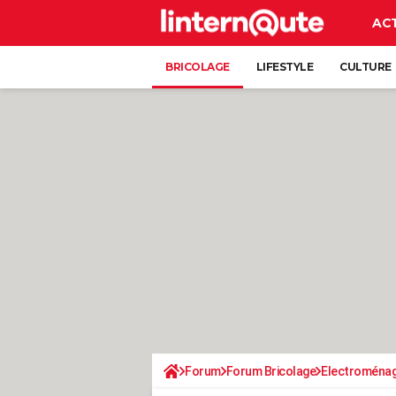
AC
BRICOLAGE
LIFESTYLE
CULTURE
Forum
Forum Bricolage
Electroména