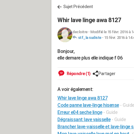
Sujet Précédent
Whir lave linge awa 8127
decloitre
-
Modifié le 15 févr. 2016 à 1
stf_la sudiste
-
15 févr. 2016 à 14:
Bonjour,
elle demare plus elle indique f 06
Répondre (1)
Partager
A voir également:
Whir lave linge awa 8127
Code panne lave-linge hisense
- Guid
Erreur e04 seche linge
- Guide
Dégraissant lave vaisselle
- Guide
Brancher lave-vaisselle et lave-ling
Mon lave-vaisselle lave mal en haut