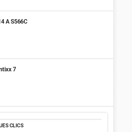
14 A S566C
tixx 7
UES CLICS