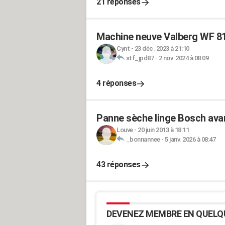
21 réponses
Machine neuve Valberg WF 8
Cynt
-
23 déc. 2023 à 21:10
stf_jpd87
-
2 nov. 2024 à 08:09
4 réponses
Panne sèche linge Bosch avan
Louve
-
20 juin 2013 à 18:11
_bonnannee
-
5 janv. 2026 à 08:47
43 réponses
DEVENEZ MEMBRE EN QUELQ