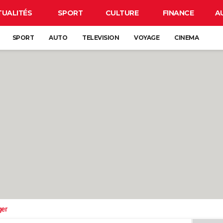
TUALITÉS
SPORT
CULTURE
FINANCE
A
SPORT
AUTO
TELEVISION
VOYAGE
CINEMA
ger