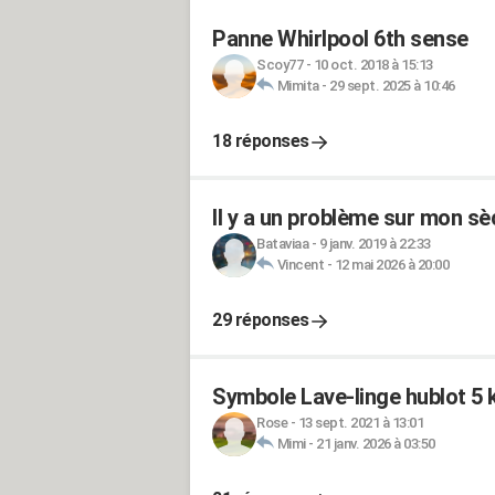
Panne Whirlpool 6th sense
Scoy77
-
10 oct. 2018 à 15:13
Mimita
-
29 sept. 2025 à 10:46
18 réponses
Il y a un problème sur mon sè
Bataviaa
-
9 janv. 2019 à 22:33
Vincent
-
12 mai 2026 à 20:00
29 réponses
Symbole Lave-linge hublot 
Rose
-
13 sept. 2021 à 13:01
Mimi
-
21 janv. 2026 à 03:50