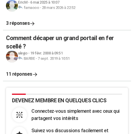
EricM
-
6 mai 2025 à 10:07
famaooo
-
28 mars 2026 à 22:52
3 réponses
Comment décaper un grand portail en fer
scellé ?
aleyjo
-
19 févr. 2008 à 09:51
BARBE
-
7 sept. 2019 à 10:51
11 réponses
DEVENEZ MEMBRE EN QUELQUES CLICS
Connectez-vous simplement avec ceux qui
partagent vos intérêts
Suivez vos discussions facilement et