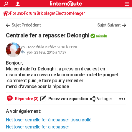
ACTUALITÉS
Forum
Forum Bricolage
Connexion
Electroménager
S'inscrire
Rechercher
Société
Education
Villes
Politique
Faits Divers
Monde
+
SPORT
Sujet Précédent
Sujet Suivant
Football
Cyclisme
Forum
Coupe du monde 2026
Tennis
Rugby
CULTURE
Centrale fer a repasser Delonghi
Résolu
TNT
Cinéma
Musique
Programme TV
Streaming
Sorties cinéma
+
FINANCE
yol
-
Modifié le 23 févr. 2016 à 11:28
yol -
23 févr. 2016 à 17:37
Impôts
Immobilier
Banque
Crédit
Retraite
Epargne
Risques naturels par ville
Assurance
AUTO
Bonjour,
Réserver un essai
Berlines
Forum auto
Essais
Citadines
SUV
+
HIGH-TECH
Ma centrale fer Delonghi :la pression d'eau est en
discontinue au niveau de la commande roulette poignet
Meilleur smartphone
Ordinateurs
Guide high-tech
Mobiles
Internet
Jeux vidéo
+
BRICOLAGE
.comment puis je faire pour y remedier
merci d'avance pour la réponse
Aménagement intérieur
Cuisine
Jardinage
+
Forum
Extérieur
Salle de bains
Rangement
WEEK-END
Répondre (3)
Posez votre question
Partager
Escapades
Expositions
Week-end nature
Guides de France
Patrimoine
Musées
+
LIFESTYLE
A voir également:
Bien-être
Mode
+
Art de vivre
Loisirs
Modes de vie
SANTE
Nettoyer semelle fer à repasser tissu collé
Guide de la santé
Médicaments
+
Alimentation
Maladies
Sommeil
Nettoyer semelle fer a repasser
VOYAGE