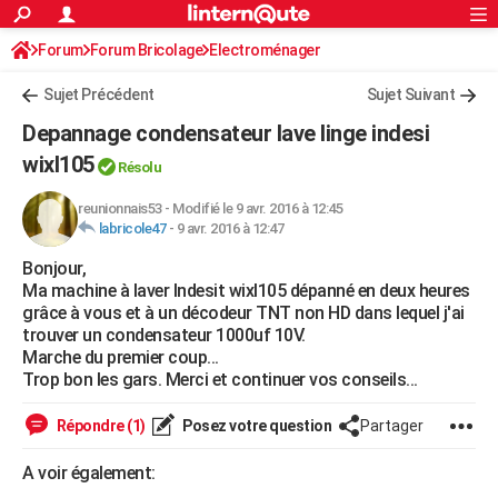
ACTUALITÉS
Forum
Forum Bricolage
Connexion
Electroménager
S'inscrire
Rechercher
Société
Education
Villes
Politique
Faits Divers
Monde
+
SPORT
Sujet Précédent
Sujet Suivant
Football
Cyclisme
Forum
Coupe du monde 2026
Tennis
Rugby
CULTURE
Depannage condensateur lave linge indesi
TNT
Cinéma
Musique
Programme TV
Streaming
Sorties cinéma
+
wixl105
FINANCE
Résolu
Impôts
Immobilier
Banque
Crédit
Retraite
Epargne
Risques naturels par ville
Assurance
AUTO
reunionnais53
-
Modifié le 9 avr. 2016 à 12:45
labricole47
-
9 avr. 2016 à 12:47
Réserver un essai
Berlines
Forum auto
Essais
Citadines
SUV
+
HIGH-TECH
Bonjour,
Ma machine à laver Indesit wixl105 dépanné en deux heures
Meilleur smartphone
Ordinateurs
Guide high-tech
Mobiles
Internet
Jeux vidéo
+
BRICOLAGE
grâce à vous et à un décodeur TNT non HD dans lequel j'ai
trouver un condensateur 1000uf 10V.
Aménagement intérieur
Cuisine
Jardinage
+
Forum
Extérieur
Salle de bains
Rangement
WEEK-END
Marche du premier coup...
Trop bon les gars. Merci et continuer vos conseils...
Escapades
Expositions
Week-end nature
Guides de France
Patrimoine
Musées
+
LIFESTYLE
Répondre (1)
Posez votre question
Partager
Bien-être
Mode
+
Art de vivre
Loisirs
Modes de vie
SANTE
A voir également:
Guide de la santé
Médicaments
+
Alimentation
Maladies
Sommeil
VOYAGE