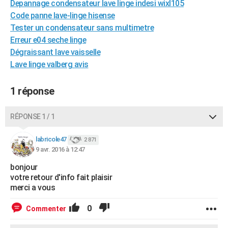
Depannage condensateur lave linge indesi wixl105
City break
Voyage de noces
Climat
Destinations
Voyage nature
Forum
+
PHOTO
Code panne lave-linge hisense
Tester un condensateur sans multimetre
GUIDES D'ACHAT
Erreur e04 seche linge
Dégraissant lave vaisselle
BONS PLANS
Lave linge valberg avis
CARTE DE VOEUX
1 réponse
Carte Bonne année
Carte Pâques
Carte de Noël
Carte Saint-Valentin
Carte d'anniversaire
DICTIONNAIRE
Biographies
Expressions
Dictionnaire
Citations
Proverbes
PROGRAMME TV
RÉPONSE 1 / 1
COPAINS D'AVANT
labricole47
2 871
9 avr. 2016 à 12:47
Se connecter
Collèges
Universités
Service militaire
S'inscrire
Lycées
Primaires
Entreprises
Avis de recherche
AVIS DE DÉCÈS
bonjour
votre retour d'info fait plaisir
FORUM
merci a vous
Lifestyle
Sport
Television
Cinema
Bricolage
Culture
Auto
Voyage
0
Commenter