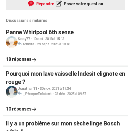
Répondre
Posez votre question
Discussions similaires
Panne Whirlpool 6th sense
Scoy77
-
10 oct. 2018 à 15:13
Mimita
-
29 sept. 2025 à 10:46
18 réponses
Pourquoi mon lave vaisselle Indesit clignote en
rouge ?
Jonathan11
-
30 nov. 2021 à 17:34
_PhoqueEclatant
-
23 déc. 2025 à 09:57
10 réponses
Il y a un problème sur mon sèche linge Bosch