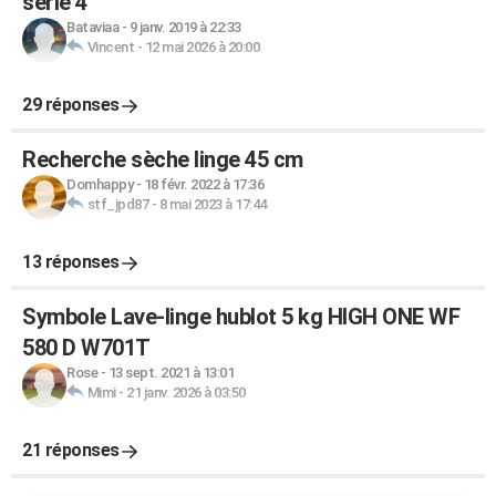
série 4
Bataviaa
-
9 janv. 2019 à 22:33
Vincent
-
12 mai 2026 à 20:00
29 réponses
Recherche sèche linge 45 cm
Domhappy
-
18 févr. 2022 à 17:36
stf_jpd87
-
8 mai 2023 à 17:44
13 réponses
Symbole Lave-linge hublot 5 kg HIGH ONE WF
580 D W701T
Rose
-
13 sept. 2021 à 13:01
Mimi
-
21 janv. 2026 à 03:50
21 réponses