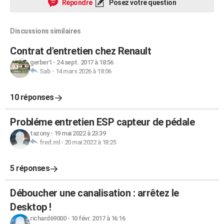
Répondre
Posez votre question
Discussions similaires
Contrat d'entretien chez Renault
gerber1
-
24 sept. 2017 à 18:56
Sab
-
14 mars 2026 à 18:06
10 réponses
Probléme entretien ESP capteur de pédale
tazony
-
19 mai 2022 à 23:39
fred.ml
-
20 mai 2022 à 18:25
5 réponses
Déboucher une canalisation : arrêtez le
Desktop !
richard69000
-
10 févr. 2017 à 16:16