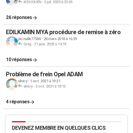
KIDUGUEN
-
2 juil. 2020 à 23:43
26 réponses
EDILKAMIN MYA procédure de remise à zéro
jacouille77580
-
28 mars 2018 à 16:29
Greg
-
21 janv. 2025 à 14:19
10 réponses
Problème de frein Opel ADAM
alnicy
-
1 oct. 2021 à 19:21
alnicy
-
2 oct. 2021 à 18:12
4 réponses
DEVENEZ MEMBRE EN QUELQUES CLICS