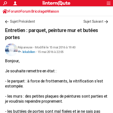
ACTUALITÉS
Forum
Forum Bricolage
Connexion
Maison
S'inscrire
Rechercher
Société
Education
Villes
Politique
Faits Divers
Monde
+
SPORT
Sujet Précédent
Sujet Suivant
Football
Cyclisme
Forum
Coupe du monde 2026
Tennis
Rugby
CULTURE
Entretien : parquet, peinture mur et butées
TNT
Cinéma
Musique
Programme TV
Streaming
Sorties cinéma
+
portes
FINANCE
Impôts
Immobilier
Banque
Crédit
Retraite
Epargne
Risques naturels par ville
Assurance
AUTO
Répareuse
-
Modifié le 15 mai 2016 à 19:40
lekabilien
-
15 mai 2016 à 22:05
Réserver un essai
Berlines
Forum auto
Essais
Citadines
SUV
+
HIGH-TECH
Bonjour,
Meilleur smartphone
Ordinateurs
Guide high-tech
Mobiles
Internet
Jeux vidéo
+
BRICOLAGE
Je souhaite remettre en état :
Aménagement intérieur
Cuisine
Jardinage
+
Forum
Extérieur
Salle de bains
Rangement
WEEK-END
- le parquet : à force de frottements, la vitrification s'est
estompée.
Escapades
Expositions
Week-end nature
Guides de France
Patrimoine
Musées
+
LIFESTYLE
- les murs : des petites plaques de peintures sont parties et
Bien-être
Mode
+
Art de vivre
Loisirs
Modes de vie
SANTE
je voudrais repeindre proprement.
Guide de la santé
Médicaments
+
Alimentation
Maladies
Sommeil
VOYAGE
- les buttées de portes sont mal fixées et je ne sais pas