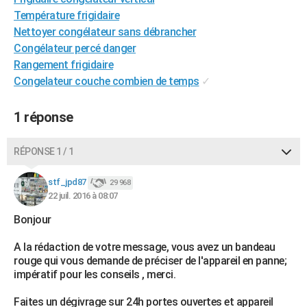
City break
Voyage de noces
Climat
Destinations
Voyage nature
Forum
+
Température frigidaire
PHOTO
Nettoyer congélateur sans débrancher
GUIDES D'ACHAT
Congélateur percé danger
Rangement frigidaire
BONS PLANS
Congelateur couche combien de temps
✓
CARTE DE VOEUX
1 réponse
Carte Bonne année
Carte Pâques
Carte de Noël
Carte Saint-Valentin
Carte d'anniversaire
DICTIONNAIRE
RÉPONSE 1 / 1
Biographies
Expressions
Dictionnaire
Citations
Proverbes
PROGRAMME TV
stf_jpd87
COPAINS D'AVANT
29 968
22 juil. 2016 à 08:07
Se connecter
Collèges
Universités
Service militaire
S'inscrire
Lycées
Primaires
Entreprises
Avis de recherche
AVIS DE DÉCÈS
Bonjour
FORUM
A la rédaction de votre message, vous avez un bandeau
rouge qui vous demande de préciser de l'appareil en panne;
Lifestyle
Sport
Television
Cinema
Bricolage
Culture
Auto
Voyage
impératif pour les conseils , merci.
Faites un dégivrage sur 24h portes ouvertes et appareil