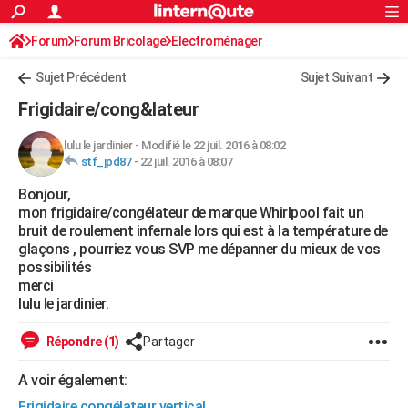
ACTUALITÉS
Forum
Forum Bricolage
Connexion
Electroménager
S'inscrire
Rechercher
Société
Education
Villes
Politique
Faits Divers
Monde
+
SPORT
Sujet Précédent
Sujet Suivant
Football
Cyclisme
Forum
Coupe du monde 2026
Tennis
Rugby
CULTURE
Frigidaire/cong&lateur
TNT
Cinéma
Musique
Programme TV
Streaming
Sorties cinéma
+
FINANCE
lulu le jardinier
-
Modifié le 22 juil. 2016 à 08:02
stf_jpd87
-
22 juil. 2016 à 08:07
Impôts
Immobilier
Banque
Crédit
Retraite
Epargne
Risques naturels par ville
Assurance
AUTO
Bonjour,
Réserver un essai
Berlines
Forum auto
Essais
Citadines
SUV
+
HIGH-TECH
mon frigidaire/congélateur de marque Whirlpool fait un
bruit de roulement infernale lors qui est à la température de
Meilleur smartphone
Ordinateurs
Guide high-tech
Mobiles
Internet
Jeux vidéo
+
BRICOLAGE
glaçons , pourriez vous SVP me dépanner du mieux de vos
possibilités
Aménagement intérieur
Cuisine
Jardinage
+
Forum
Extérieur
Salle de bains
Rangement
WEEK-END
merci
lulu le jardinier.
Escapades
Expositions
Week-end nature
Guides de France
Patrimoine
Musées
+
LIFESTYLE
Répondre (1)
Partager
Bien-être
Mode
+
Art de vivre
Loisirs
Modes de vie
SANTE
A voir également:
Guide de la santé
Médicaments
+
Alimentation
Maladies
Sommeil
VOYAGE
Frigidaire congélateur vertical