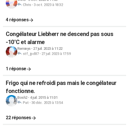
Chris
-
3 oct. 2023 à 18:32
4 réponses
Congélateur Liebherr ne descend pas sous
-10°C et alarme
Remieys
-
27 juil. 2023 à 11:22
stf_jpd87
-
27 juil. 2023 à 17:59
1 réponse
Frigo qui ne refroidi pas mais le congélateur
fonctionne.
Bosh2
-
4 juil. 2015 à 11:01
Pat
-
30 déc. 2023 à 13:54
22 réponses